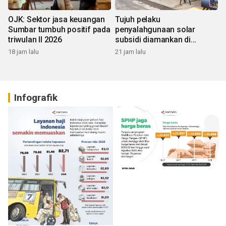
OJK: Sektor jasa keuangan
Tujuh pelaku
Sumbar tumbuh positif pada
penyalahgunaan solar
triwulan II 2026
subsidi diamankan di
Sumbar
18 jam lalu
21 jam lalu
Infografik