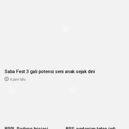
Saba Fest 3 gali potensi seni anak sejak dini
6 jam lalu
BPRL Padang Inisiasi
BPS: pertanian tetap jadi