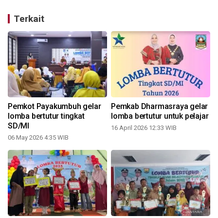
Terkait
Pemkot Payakumbuh gelar
Pemkab Dharmasraya gelar
lomba bertutur tingkat
lomba bertutur untuk pelajar
t
SD/MI
16 April 2026 12:33 WIB
06 May 2026 4:35 WIB
2