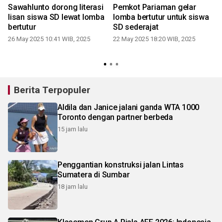
Sawahlunto dorong literasi
Pemkot Pariaman gelar
lisan siswa SD lewat lomba
lomba bertutur untuk siswa
bertutur
SD sederajat
26 May 2025 10:41 WIB, 2025
22 May 2025 18:20 WIB, 2025
Berita Terpopuler
Aldila dan Janice jalani ganda WTA 1000
Toronto dengan partner berbeda
15 jam lalu
Penggantian konstruksi jalan Lintas
Sumatera di Sumbar
18 jam lalu