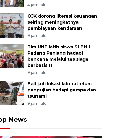
4 jam lalu
OJK dorong literasi keuangan
seiring meningkatnya
pembiayaan kendaraan
9 jam lalu
Tim UNP latih siswa SLBN 1
Padang Panjang hadapi
bencana melalui tas siaga
berbasis IT
9 jam lalu
Bali jadi lokasi laboratorium
pengujian hadapi gempa dan
tsunami
9 jam lalu
op News