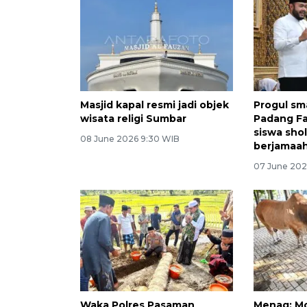
Masjid kapal resmi jadi objek
Progul sm
wisata religi Sumbar
Padang Fa
siswa sho
08 June 2026 9:30 WIB
berjamaah
07 June 202
Waka Polres Pasaman
Menag: M