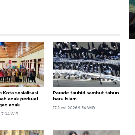
Penggantian konstruksi jalan
Lintas Sumatera di Sumbar
05 August 2026 10:35 WIB
 Kota sosialisasi
Parade tauhid sambut tahun
mah anak perkuat
baru Islam
gan anak
17 June 2026 9:34 WIB
6 7:04 WIB