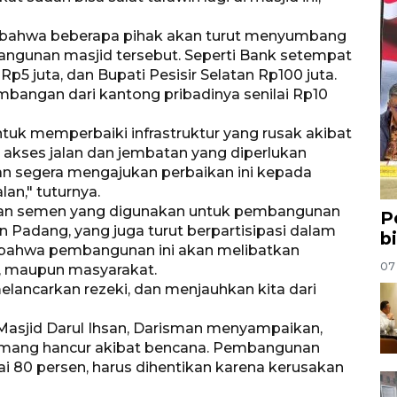
n bahwa beberapa pihak akan turut menyumbang
ngunan masjid tersebut. Seperti Bank setempat
5 juta, dan Bupati Pesisir Selatan Rp100 juta.
bangan dari kantong pribadinya senilai Rp10
ntuk memperbaiki infrastruktur yang rusak akibat
 akses jalan dan jembatan yang diperlukan
n segera mengajukan perbaikan ini kepada
an," tuturnya.
han semen yang digunakan untuk pembangunan
P
n Padang, yang juga turut berpartisipasi dalam
b
 bahwa pembangunan ini akan melibatkan
07
a, maupun masyarakat.
lancarkan rezeki, dan menjauhkan kita dari
 Masjid Darul Ihsan, Darisman menyampaikan,
emang hancur akibat bencana. Pembangunan
 80 persen, harus dihentikan karena kerusakan