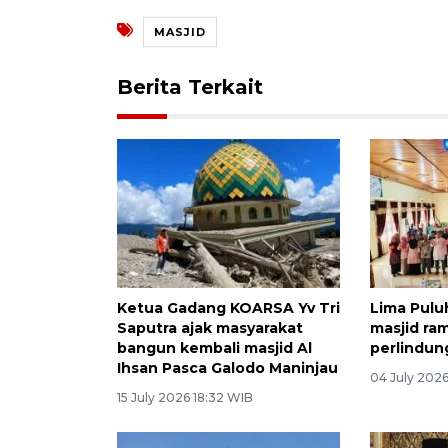
MASJID
Berita Terkait
Ketua Gadang KOARSA Yv Tri
Lima Puluh
Saputra ajak masyarakat
masjid ra
bangun kembali masjid Al
perlindun
Ihsan Pasca Galodo Maninjau
04 July 202
15 July 2026 18:32 WIB