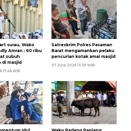
art surau, Wako
Satreskrim Polres Pasaman
dly Amran : 60 ribu
Barat mengamankan pelaku
lat subuh
pencurian kotak amal masjid
 di masjid
07 June 2026 13:39 WIB
6 17:46 WIB
omentum Idul
Wako Padang Panjang