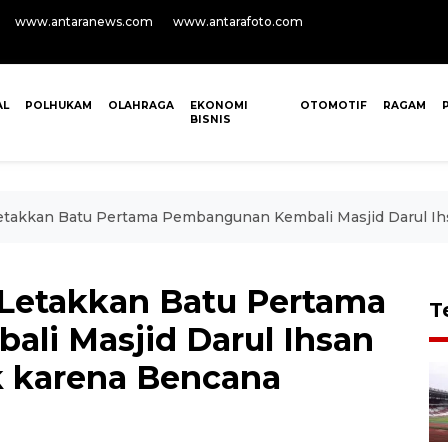
www.antaranews.com
www.antarafoto.com
AL
POLHUKAM
OLAHRAGA
EKONOMI
OTOMOTIF
RAGAM
BISNIS
etakkan Batu Pertama Pembangunan Kembali Masjid Darul Ih
Letakkan Batu Pertama
T
li Masjid Darul Ihsan
k karena Bencana