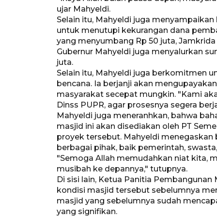
ujar Mahyeldi.
Selain itu, Mahyeldi juga menyampaika
untuk menutupi kekurangan dana pemba
yang menyumbang Rp 50 juta, Jamkrida Rp
Gubernur Mahyeldi juga menyalurkan sum
juta.
Selain itu, Mahyeldi juga berkomitmen u
bencana. Ia berjanji akan mengupayakan
masyarakat secepat mungkin. "Kami aka
Dinss PUPR, agar prosesnya segera berjal
Mahyeldi juga meneranhkan, bahwa ba
masjid ini akan disediakan oleh PT Seme
proyek tersebut. Mahyeldi menegaskan
berbagai pihak, baik pemerintah, swast
"Semoga Allah memudahkan niat kita, me
musibah ke depannya," tutupnya.
Di sisi lain, Ketua Panitia Pembangunan
kondisi masjid tersebut sebelumnya m
masjid yang sebelumnya sudah mencapai
yang signifikan.