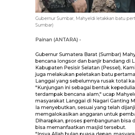
Gubernur Sumbar, Mahyeldi letakkan batu p
Sumbar)
Painan (ANTARA) -
Gubernur Sumatera Barat (Sumbar) Mahye
bencana longsor dan banjir bandang di L
Kabupaten Pesisir Selatan (Pessel), Kam
juga melakukan peletakan batu pertam
Langgai yang sebelumnya rusak total ka
"Kunjungan ini sebagai bentuk kepeduli
terdampak bencana alam," ucap Mahyeld
masyarakat Langgai di Nagari Ganting Mu
Ia menyebutkan, sesuai yang telah dija
memgalokasikan anggaran untuk pembangu
Diharapkan, proses pembangunan bisa 
bisa memanfaatkan masjid tersebut.
"Insya Allah bulan puasa depan, masyaraka