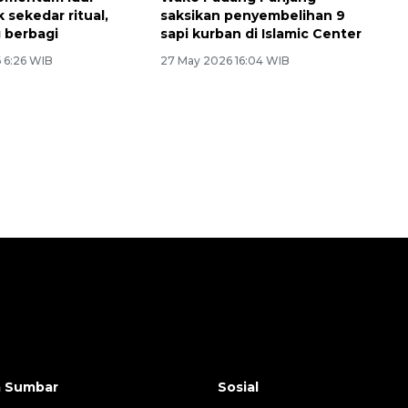
 sekedar ritual,
saksikan penyembelihan 9
g berbagi
sapi kurban di Islamic Center
 6:26 WIB
27 May 2026 16:04 WIB
a Sumbar
Sosial