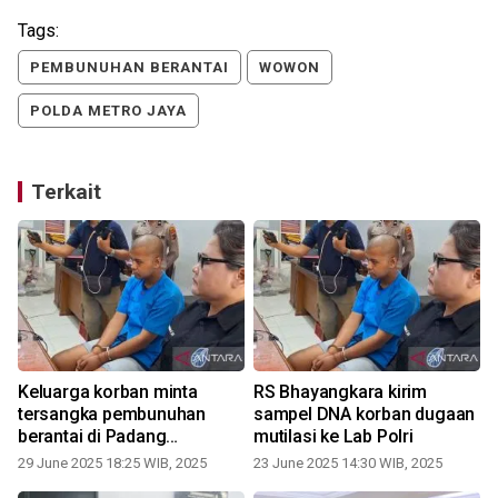
Tags:
PEMBUNUHAN BERANTAI
WOWON
POLDA METRO JAYA
Terkait
Keluarga korban minta
RS Bhayangkara kirim
tersangka pembunuhan
sampel DNA korban dugaan
berantai di Padang
mutilasi ke Lab Polri
Pariaman dihukum terberat
29 June 2025 18:25 WIB, 2025
23 June 2025 14:30 WIB, 2025