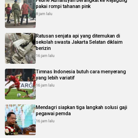
Febrie Adriansyah berangkat ke Kejagung
pakai rompi tahanan pink
8 jam lalu
Ratusan senjata api yang ditemukan di
sekolah swasta Jakarta Selatan diklaim
berizin
16 jam lalu
Timnas Indonesia butuh cara menyerang
yang lebih variatif
16 jam lalu
Mendagri siapkan tiga langkah solusi gaji
pegawai pemda
16 jam lalu