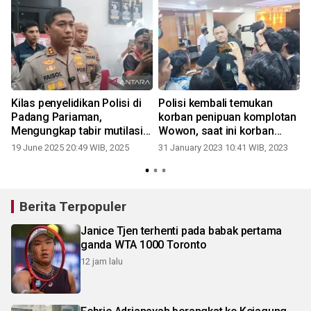
Kilas penyelidikan Polisi di
Polisi kembali temukan
Padang Pariaman,
korban penipuan komplotan
Mengungkap tabir mutilasi
Wowon, saat ini korban
hingga pembunuhan
masih bekerja di luar negeri
19 June 2025 20:49 WIB, 2025
31 January 2023 10:41 WIB, 2023
berantai
Berita Terpopuler
Janice Tjen terhenti pada babak pertama
ganda WTA 1000 Toronto
12 jam lalu