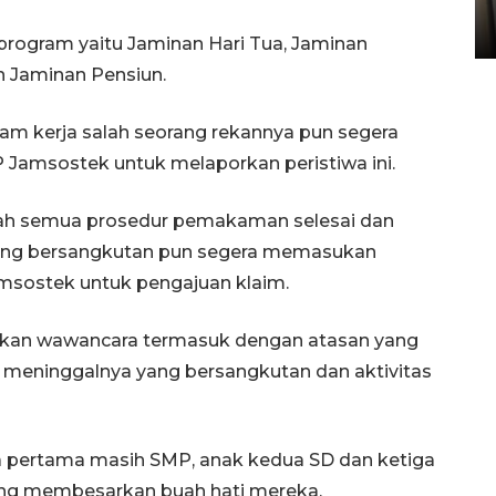
Sumbar
05 August 2026 10:33 WIB
rogram yaitu Jaminan Hari Tua, Jaminan
n Jaminan Pensiun.
am kerja salah seorang rekannya pun segera
amsostek untuk melaporkan peristiwa ini.
elah semua prosedur pemakaman selesai dan
i yang bersangkutan pun segera memasukan
msostek untuk pengajuan klaim.
kukan wawancara termasuk dengan atasan yang
an meninggalnya yang bersangkutan dan aktivitas
ra pertama masih SMP, anak kedua SD dan ketiga
uang membesarkan buah hati mereka.