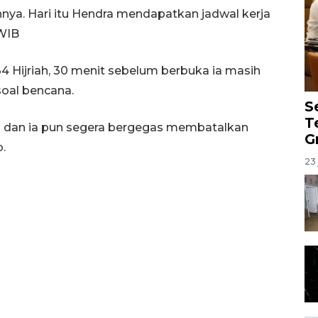
nya. Hari itu Hendra mendapatkan jadwal kerja
 WIB
 Hijriah, 30 menit sebelum berbuka ia masih
soal bencana.
S
T
g dan ia pun segera bergegas membatalkan
G
.
23 