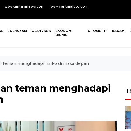
www.antaranews.com
www.antarafoto.com
AL
POLHUKAM
OLAHRAGA
EKONOMI
OTOMOTIF
RAGAM
BISNIS
 teman menghadapi risiko di masa depan
aan teman menghadapi
T
n