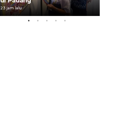
di Padang
Padang
23 jam lalu
05 August 202