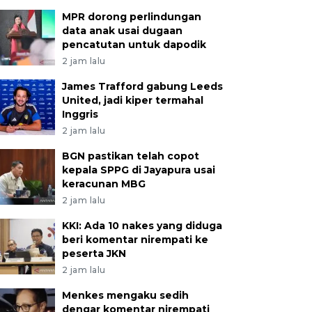
MPR dorong perlindungan
data anak usai dugaan
pencatutan untuk dapodik
2 jam lalu
James Trafford gabung Leeds
United, jadi kiper termahal
Inggris
2 jam lalu
BGN pastikan telah copot
kepala SPPG di Jayapura usai
keracunan MBG
2 jam lalu
KKI: Ada 10 nakes yang diduga
beri komentar nirempati ke
peserta JKN
2 jam lalu
Menkes mengaku sedih
dengar komentar nirempati