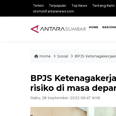
Terkini
Terpopuler
Top News
Tentang Kami
otomotif.antaranews.com
HOME
NASION
Home
Sosial
BPJS Ketenagakerjaan
BPJS Ketenagakerj
risiko di masa depa
Rabu, 28 September 2022 06:47 WIB