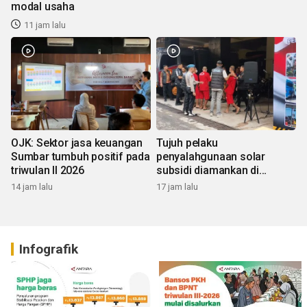
modal usaha
11 jam lalu
OJK: Sektor jasa keuangan
Tujuh pelaku
Sumbar tumbuh positif pada
penyalahgunaan solar
triwulan II 2026
subsidi diamankan di
Sumbar
14 jam lalu
17 jam lalu
Infografik