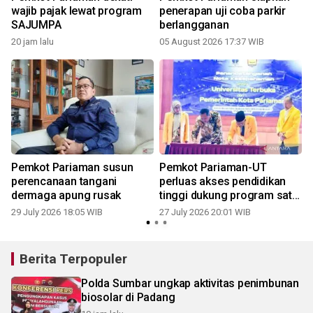
n
wajib pajak lewat program
penerapan uji coba parkir
SAJUMPA
berlangganan
20 jam lalu
05 August 2026 17:37 WIB
2
Pemkot Pariaman susun
Pemkot Pariaman-UT
perencanaan tangani
perluas akses pendidikan
dermaga apung rusak
tinggi dukung program satu
keluarga satu sarjana
29 July 2026 18:05 WIB
27 July 2026 20:01 WIB
2
Berita Terpopuler
Polda Sumbar ungkap aktivitas penimbunan
biosolar di Padang