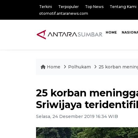
Terkini
Terpopuler
Top News
Tentang Kami
otomotif.antaranews.com
HOME
NASION
Home
Polhukam
25 korban mening
25 korban meningga
Sriwijaya teridenti
Selasa, 24 Desember 2019 16:34 WIB