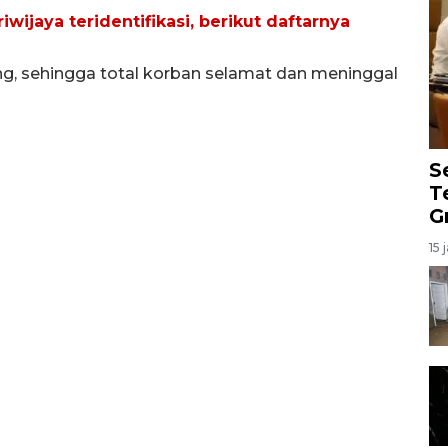
wijaya teridentifikasi, berikut daftarnya
g, sehingga total korban selamat dan meninggal
S
T
G
15 