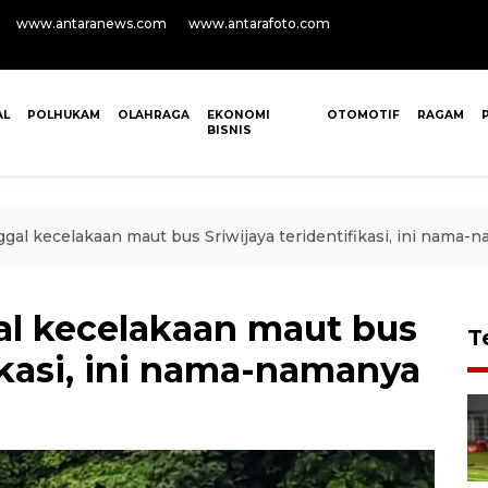
www.antaranews.com
www.antarafoto.com
AL
POLHUKAM
OLAHRAGA
EKONOMI
OTOMOTIF
RAGAM
BISNIS
gal kecelakaan maut bus Sriwijaya teridentifikasi, ini nama-
l kecelakaan maut bus
T
fikasi, ini nama-namanya