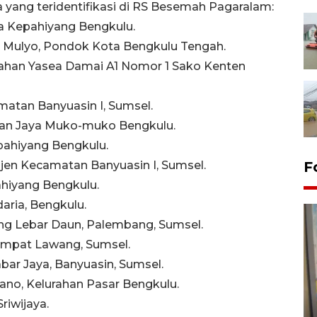
 yang teridentifikasi di RS Besemah Pagaralam:
esa Kepahiyang Bengkulu.
ryo Mulyo, Pondok Kota Bengkulu Tengah.
erumahan Yasea Damai A1 Nomor 1 Sako Kenten
matan Banyuasin I, Sumsel.
aman Jaya Muko-muko Bengkulu.
Kepahiyang Bengkulu.
erajen Kecamatan Banyuasin I, Sumsel.
F
pahiyang Bengkulu.
ndaria, Bengkulu.
emang Lebar Daun, Palembang, Sumsel.
t Empat Lawang, Sumsel.
Sabar Jaya, Banyuasin, Sumsel.
ggano, Kelurahan Pasar Bengkulu.
Penyelesaian pembentukan
riwijaya.
Kopdes Merah Putih di