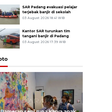
SAR Padang evakuasi pelajar
terjebak banjir di sekolah
03 August 2026 18:41 WIB
Kantor SAR turunkan tim
tangani banjir di Padang
03 August 2026 17:39 WIB
oto
Pameran seni rupa karya anak
Dampak b