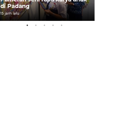
di Padang
Padang
15 jam lalu
05 August 202