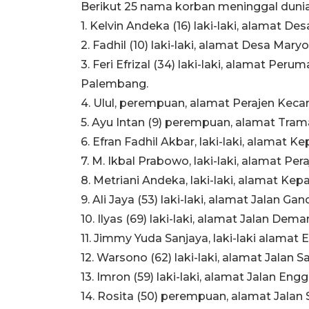
Berikut 25 nama korban meninggal dunia
1. Kelvin Andeka (16) laki-laki, alamat D
2. Fadhil (10) laki-laki, alamat Desa Ma
3. Feri Efrizal (34) laki-laki, alamat P
Palembang.
4. Ulul, perempuan, alamat Perajen Keca
5. Ayu Intan (9) perempuan, alamat Tr
6. Efran Fadhil Akbar, laki-laki, alamat 
7. M. Ikbal Prabowo, laki-laki, alamat P
8. Metriani Andeka, laki-laki, alamat Ke
9. Ali Jaya (53) laki-laki, alamat Jalan Ga
10. Ilyas (69) laki-laki, alamat Jalan D
11. Jimmy Yuda Sanjaya, laki-laki alama
12. Warsono (62) laki-laki, alamat Jalan 
13. Imron (59) laki-laki, alamat Jalan En
14. Rosita (50) perempuan, alamat Jalan S