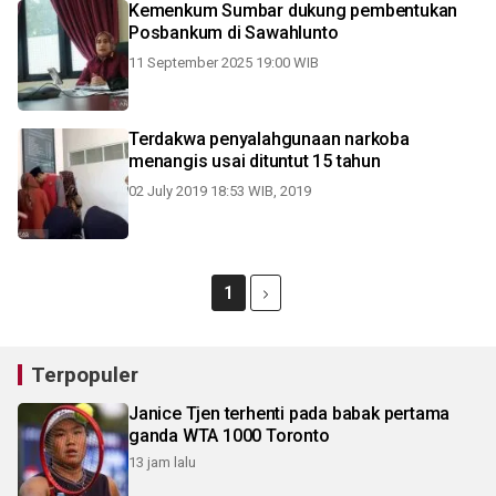
Kemenkum Sumbar dukung pembentukan
Posbankum di Sawahlunto
11 September 2025 19:00 WIB
Terdakwa penyalahgunaan narkoba
menangis usai dituntut 15 tahun
02 July 2019 18:53 WIB, 2019
1
Terpopuler
Janice Tjen terhenti pada babak pertama
ganda WTA 1000 Toronto
13 jam lalu