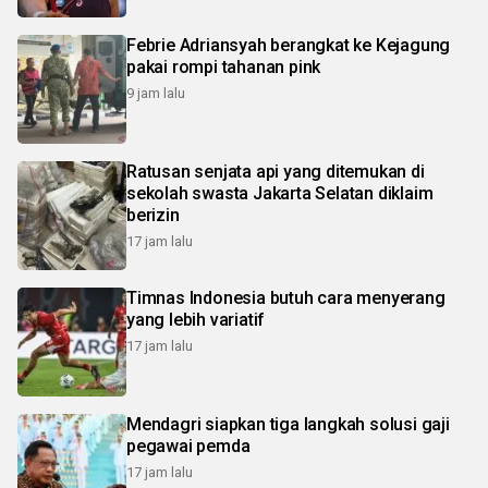
Febrie Adriansyah berangkat ke Kejagung
pakai rompi tahanan pink
9 jam lalu
Ratusan senjata api yang ditemukan di
sekolah swasta Jakarta Selatan diklaim
berizin
17 jam lalu
Timnas Indonesia butuh cara menyerang
yang lebih variatif
17 jam lalu
Mendagri siapkan tiga langkah solusi gaji
pegawai pemda
17 jam lalu