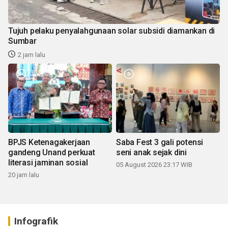
Tujuh pelaku penyalahgunaan solar subsidi diamankan di
Sumbar
2 jam lalu
BPJS Ketenagakerjaan
Saba Fest 3 gali potensi
gandeng Unand perkuat
seni anak sejak dini
literasi jaminan sosial
05 August 2026 23:17 WIB
20 jam lalu
Infografik