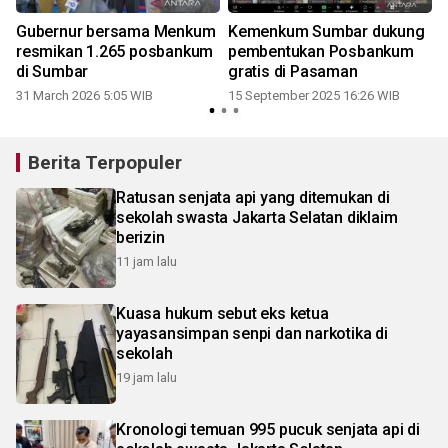
Gubernur bersama Menkum
Kemenkum Sumbar dukung
resmikan 1.265 posbankum
pembentukan Posbankum
di Sumbar
gratis di Pasaman
31 March 2026 5:05 WIB
15 September 2025 16:26 WIB
1
Berita Terpopuler
Ratusan senjata api yang ditemukan di
sekolah swasta Jakarta Selatan diklaim
berizin
11 jam lalu
Kuasa hukum sebut eks ketua
yayasansimpan senpi dan narkotika di
sekolah
19 jam lalu
Kronologi temuan 995 pucuk senjata api di