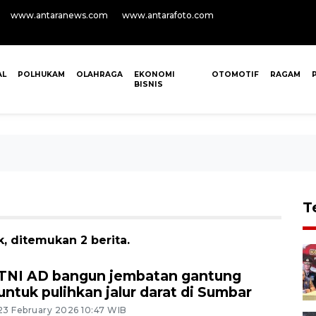
www.antaranews.com
www.antarafoto.com
AL
POLHUKAM
OLAHRAGA
EKONOMI
OTOMOTIF
RAGAM
BISNIS
T
, ditemukan 2 berita.
TNI AD bangun jembatan gantung
untuk pulihkan jalur darat di Sumbar
23 February 2026 10:47 WIB