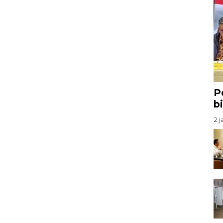
P
b
2 j