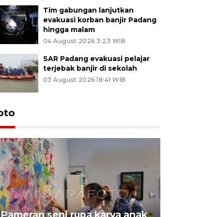
Tim gabungan lanjutkan
evakuasi korban banjir Padang
hingga malam
04 August 2026 3:23 WIB
SAR Padang evakuasi pelajar
terjebak banjir di sekolah
03 August 2026 18:41 WIB
oto
Pameran seni rupa karya anak
Dampak b