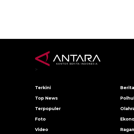
>
Terkini
Berit
Top News
Polh
Terpopuler
Olahr
Foto
Ekono
Video
Raga