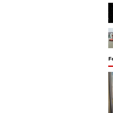
F
Penyelesaian pembentukan
Kopdes Merah Putih di