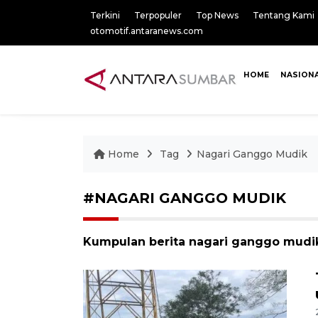
Terkini
Terpopuler
Top News
Tentang Kami
otomotif.antaranews.com
HOME
NASION
Home
Tag
Nagari Ganggo Mudik
#NAGARI GANGGO MUDIK
Kumpulan berita nagari ganggo mudik