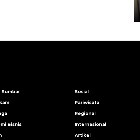
Sumbar
05 August 2026 10:33 WIB
a Sumbar
Sosial
ukam
Pariwisata
aga
Regional
mi Bisnis
Internasional
m
Artikel