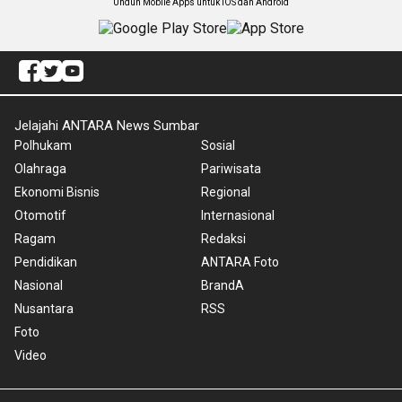
Unduh Mobile Apps untuk iOS dan Android
Jelajahi ANTARA News Sumbar
Polhukam
Sosial
Olahraga
Pariwisata
Ekonomi Bisnis
Regional
Otomotif
Internasional
Ragam
Redaksi
Pendidikan
ANTARA Foto
Nasional
BrandA
Nusantara
RSS
Foto
Video