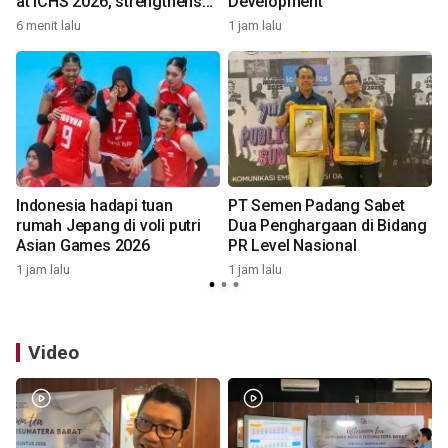
at ICHS 2026, strengthens
Development
research collaboration with
6 menit lalu
1 jam lalu
1
Universiti Malaya
Indonesia hadapi tuan
PT Semen Padang Sabet
rumah Jepang di voli putri
Dua Penghargaan di Bidang
Asian Games 2026
PR Level Nasional
3
1 jam lalu
1 jam lalu
Video