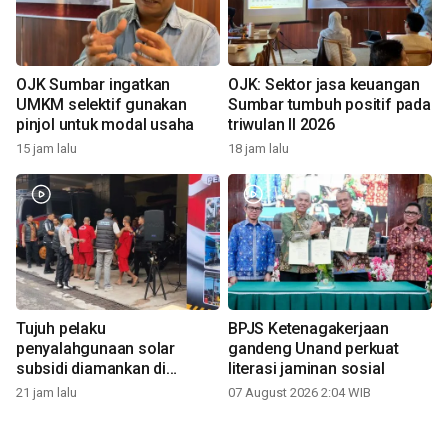
OJK Sumbar ingatkan
OJK: Sektor jasa keuangan
UMKM selektif gunakan
Sumbar tumbuh positif pada
pinjol untuk modal usaha
triwulan II 2026
15 jam lalu
18 jam lalu
Tujuh pelaku
BPJS Ketenagakerjaan
penyalahgunaan solar
gandeng Unand perkuat
subsidi diamankan di
literasi jaminan sosial
Sumbar
21 jam lalu
07 August 2026 2:04 WIB