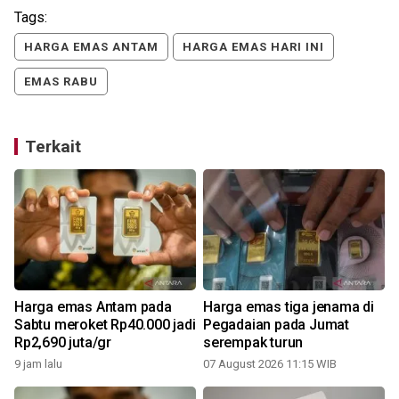
Tags:
HARGA EMAS ANTAM
HARGA EMAS HARI INI
EMAS RABU
Terkait
Harga emas Antam pada
Harga emas tiga jenama di
3
Sabtu meroket Rp40.000 jadi
Pegadaian pada Jumat
Rp2,690 juta/gr
serempak turun
9 jam lalu
07 August 2026 11:15 WIB