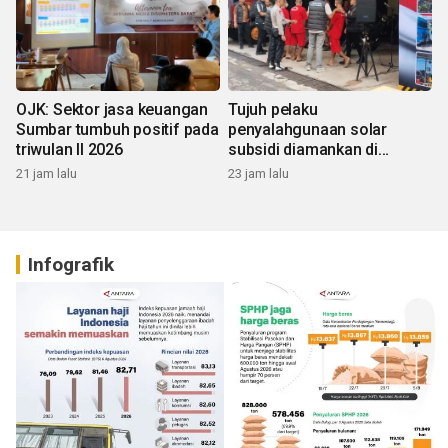
OJK: Sektor jasa keuangan
Tujuh pelaku
Sumbar tumbuh positif pada
penyalahgunaan solar
triwulan II 2026
subsidi diamankan di
Sumbar
21 jam lalu
23 jam lalu
Infografik