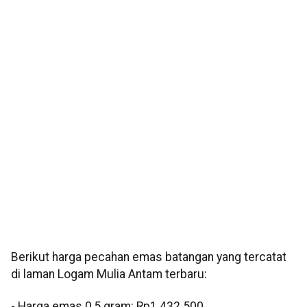
Berikut harga pecahan emas batangan yang tercatat
di laman Logam Mulia Antam terbaru:
‎‎- Harga emas 0,5 gram: Rp1.432.500