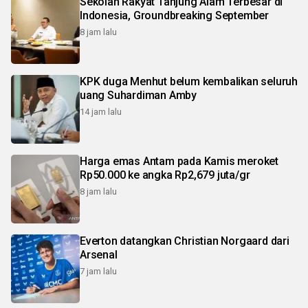
Sekolah Rakyat Tanjung Alam Terbesar di
Indonesia, Groundbreaking September
8 jam lalu
KPK duga Menhut belum kembalikan seluruh
uang Suhardiman Amby
14 jam lalu
Harga emas Antam pada Kamis meroket
Rp50.000 ke angka Rp2,679 juta/gr
8 jam lalu
Everton datangkan Christian Norgaard dari
Arsenal
7 jam lalu