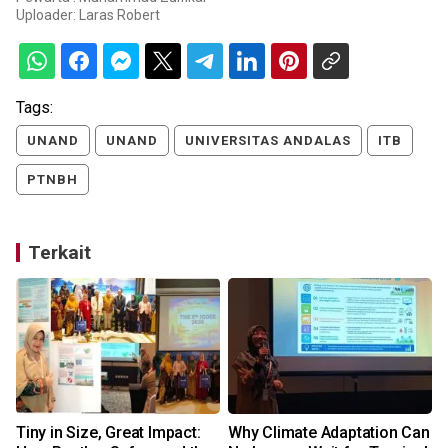
Uploader:
Laras Robert
Tags:
UNAND
UNAND
UNIVERSITAS ANDALAS
ITB
PTNBH
Terkait
Tiny in Size, Great Impact:
Why Climate Adaptation Can