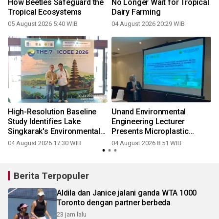
How Beetles Safeguard the
No Longer Wait for Tropical
Tropical Ecosystems
Dairy Farming
05 August 2026 5:40 WIB
04 August 2026 20:29 WIB
High-Resolution Baseline
Unand Environmental
Study Identifies Lake
Engineering Lecturer
Singkarak's Environmental
Presents Microplastic
Quality as a Strategic Pillar
Research at ICOEE 2026,
04 August 2026 17:30 WIB
04 August 2026 8:51 WIB
for Indonesia's Future Solar
Strengthening International
Independence
Collaboration
Berita Terpopuler
Aldila dan Janice jalani ganda WTA 1000
Toronto dengan partner berbeda
23 jam lalu