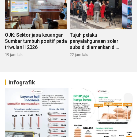
OJK: Sektor jasa keuangan
Tujuh pelaku
Sumbar tumbuh positif pada
penyalahgunaan solar
triwulan II 2026
subsidi diamankan di
Sumbar
19 jam lalu
22 jam lalu
Infografik