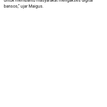
untuk membantu masyarakat mengakses digital
bansos," ujar Maigus.