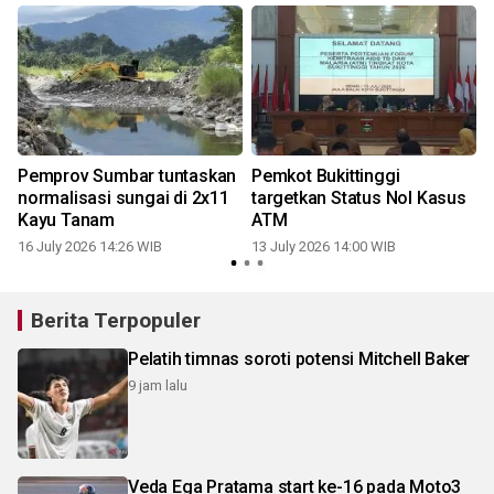
Pemprov Sumbar tuntaskan
Pemkot Bukittinggi
normalisasi sungai di 2x11
targetkan Status Nol Kasus
Kayu Tanam
ATM
16 July 2026 14:26 WIB
13 July 2026 14:00 WIB
0
Berita Terpopuler
Pelatih timnas soroti potensi Mitchell Baker
9 jam lalu
Veda Ega Pratama start ke-16 pada Moto3