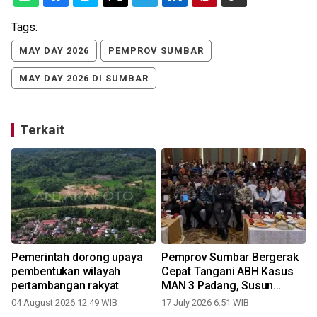
Tags:
MAY DAY 2026
PEMPROV SUMBAR
MAY DAY 2026 DI SUMBAR
Terkait
Pemerintah dorong upaya
Pemprov Sumbar Bergerak
pembentukan wilayah
Cepat Tangani ABH Kasus
pertambangan rakyat
MAN 3 Padang, Susun
Rehabilitasi Terpadu Lintas
04 August 2026 12:49 WIB
17 July 2026 6:51 WIB
0
Sektor