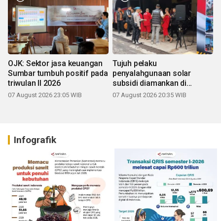
OJK: Sektor jasa keuangan
Tujuh pelaku
Sumbar tumbuh positif pada
penyalahgunaan solar
triwulan II 2026
subsidi diamankan di
Sumbar
07 August 2026 23:05 WIB
07 August 2026 20:35 WIB
Infografik