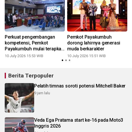
Perkuat pengembangan
Pemkot Payakumbuh
kompetensi, Pemkot
dorong lahirnya generasi
Payakumbuh mulai terapkan
muda berkarakter
ASN Corporate University
10 July 2026 15:53 WIB
10 July 2026 15:51 WIB
Berita Terpopuler
Pelatih timnas soroti potensi Mitchell Baker
9 jam lalu
Veda Ega Pratama start ke-16 pada Moto3
Inggris 2026