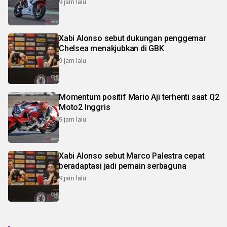
9 jam lalu
Xabi Alonso sebut dukungan penggemar
Chelsea menakjubkan di GBK
9 jam lalu
Momentum positif Mario Aji terhenti saat Q2
Moto2 Inggris
9 jam lalu
Xabi Alonso sebut Marco Palestra cepat
beradaptasi jadi pemain serbaguna
9 jam lalu