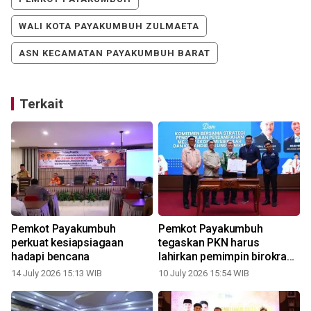
WALI KOTA PAYAKUMBUH ZULMAETA
ASN KECAMATAN PAYAKUMBUH BARAT
Terkait
Pemkot Payakumbuh
Pemkot Payakumbuh
perkuat kesiapsiagaan
tegaskan PKN harus
hadapi bencana
lahirkan pemimpin birokrasi
yang berkapasitas
14 July 2026 15:13 WIB
10 July 2026 15:54 WIB
0