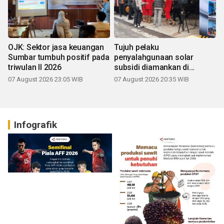
OJK: Sektor jasa keuangan
Tujuh pelaku
Sumbar tumbuh positif pada
penyalahgunaan solar
triwulan II 2026
subsidi diamankan di
Sumbar
07 August 2026 23:05 WIB
07 August 2026 20:35 WIB
Infografik