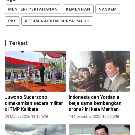
MENTERI PERTAHANAN
KEMENHAN
NASDEM
PKS
KETUM NASDEM SURYA PALOH
Terkait
Juwono Sudarsono
Indonesia dan Yordania
dimakamkan secara militer
kerja sama kembangkan
di TMP Kalibata
drone? Ini kata Menhan
29 March 2026 13:15 WIB
14 November 2025 15:09 WIB
1