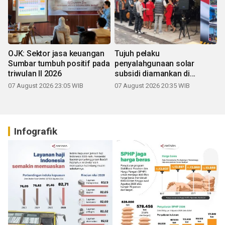
OJK: Sektor jasa keuangan
Tujuh pelaku
Sumbar tumbuh positif pada
penyalahgunaan solar
triwulan II 2026
subsidi diamankan di
Sumbar
07 August 2026 23:05 WIB
07 August 2026 20:35 WIB
Infografik