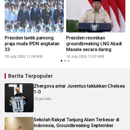
Presiden lantik pamong
Presiden resmikan
praja muda IPDN angkatan
groundbreaking LNG Abadi
33
Masela secara daring
29 July 2026 11:28 WIB
16 July 2026 15:33 WIB
0
Berita Terpopuler
Zhergova antar Juventus taklukkan Chelsea
1-0
13 jam lalu
Sekolah Rakyat Tanjung Alam Terbesar di
Indonesia, Groundbreaking September