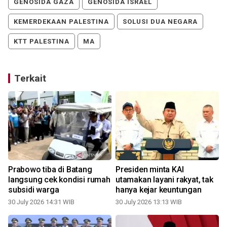
GENOSIDA GAZA
GENOSIDA ISRAEL
KEMERDEKAAN PALESTINA
SOLUSI DUA NEGARA
KTT PALESTINA
MA
Terkait
Prabowo tiba di Batang
Presiden minta KAI
langsung cek kondisi rumah
utamakan layani rakyat, tak
subsidi warga
hanya kejar keuntungan
30 July 2026 14:31 WIB
30 July 2026 13:13 WIB
1