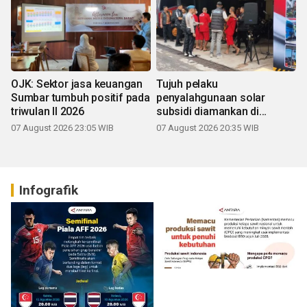
OJK: Sektor jasa keuangan
Tujuh pelaku
Sumbar tumbuh positif pada
penyalahgunaan solar
triwulan II 2026
subsidi diamankan di
Sumbar
07 August 2026 23:05 WIB
07 August 2026 20:35 WIB
Infografik