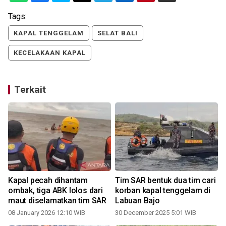
Tags:
KAPAL TENGGELAM
SELAT BALI
KECELAKAAN KAPAL
Terkait
Kapal pecah dihantam
Tim SAR bentuk dua tim cari
ombak, tiga ABK lolos dari
korban kapal tenggelam di
maut diselamatkan tim SAR
Labuan Bajo
08 January 2026 12:10 WIB
30 December 2025 5:01 WIB
1