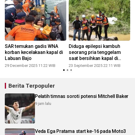
SAR temukan gadis WNA
Diduga epilepsi kambuh
korban kecelakaan kapal di
seorang pria tenggelam
Labuan Bajo
saat bersihkan kapal di
sungai
29 December 2025 11:22 WIB
23 September 2025 22:11 WIB
1
Berita Terpopuler
Pelatih timnas soroti potensi Mitchell Baker
9 jam lalu
Veda Ega Pratama start ke-16 pada Moto3