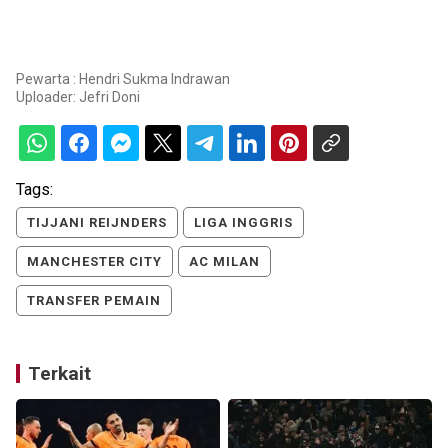
Pewarta : Hendri Sukma Indrawan
Uploader:
Jefri Doni
Tags:
TIJJANI REIJNDERS
LIGA INGGRIS
MANCHESTER CITY
AC MILAN
TRANSFER PEMAIN
Terkait