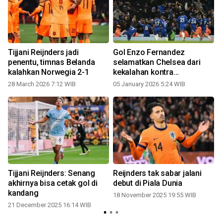
n
Tijjani Reijnders jadi
Gol Enzo Fernandez
penentu, timnas Belanda
selamatkan Chelsea dari
kalahkan Norwegia 2-1
kekalahan kontra
Manchester City
28 March 2026 7:12 WIB
05 January 2026 5:24 WIB
Tijjani Reijnders: Senang
Reijnders tak sabar jalani
akhirnya bisa cetak gol di
debut di Piala Dunia
kandang
18 November 2025 19:55 WIB
21 December 2025 16:14 WIB