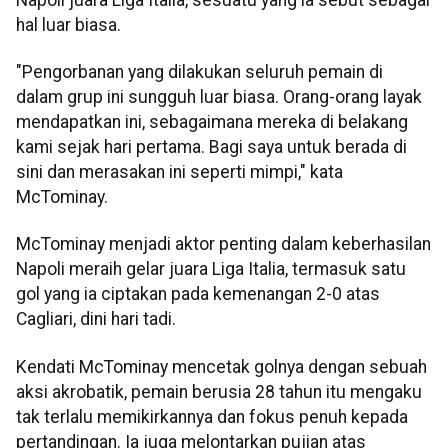
hal luar biasa.
"Pengorbanan yang dilakukan seluruh pemain di
dalam grup ini sungguh luar biasa. Orang-orang layak
mendapatkan ini, sebagaimana mereka di belakang
kami sejak hari pertama. Bagi saya untuk berada di
sini dan merasakan ini seperti mimpi," kata
McTominay.
McTominay menjadi aktor penting dalam keberhasilan
Napoli meraih gelar juara Liga Italia, termasuk satu
gol yang ia ciptakan pada kemenangan 2-0 atas
Cagliari, dini hari tadi.
Kendati McTominay mencetak golnya dengan sebuah
aksi akrobatik, pemain berusia 28 tahun itu mengaku
tak terlalu memikirkannya dan fokus penuh kepada
pertandingan. Ia juga melontarkan pujian atas