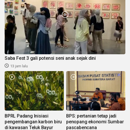
Saba Fest 3 gali potensi seni anak sejak dini
13 jam lalu
BPRL Padang Inisiasi
BPS: pertanian tetap jadi
pengembangan karbon biru
penopang ekonomi Sumbar
di kawasan Teluk Bayur
pascabencana