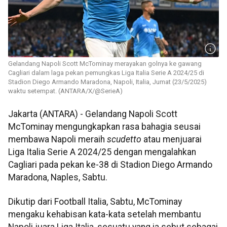
Gelandang Napoli Scott McTominay merayakan golnya ke gawang
Cagliari dalam laga pekan pemungkas Liga Italia Serie A 2024/25 di
Stadion Diego Armando Maradona, Napoli, Italia, Jumat (23/5/2025)
waktu setempat. (ANTARA/X/@SerieA)
Jakarta (ANTARA) - Gelandang Napoli Scott
McTominay mengungkapkan rasa bahagia seusai
membawa Napoli meraih
scudetto
atau
menjuarai
Liga Italia Serie A 2024/25 dengan mengalahkan
Cagliari pada pekan ke-38 di Stadion Diego Armando
Maradona, Naples, Sabtu.
Dikutip dari Football Italia, Sabtu, McTominay
mengaku kehabisan kata-kata setelah membantu
Napoli juara Liga Italia, sesuatu yang ia sebut sebagai