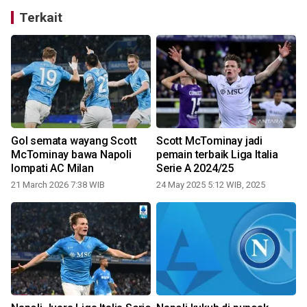
Terkait
Gol semata wayang Scott
Scott McTominay jadi
McTominay bawa Napoli
pemain terbaik Liga Italia
lompati AC Milan
Serie A 2024/25
21 March 2026 7:38 WIB
24 May 2025 5:12 WIB, 2025