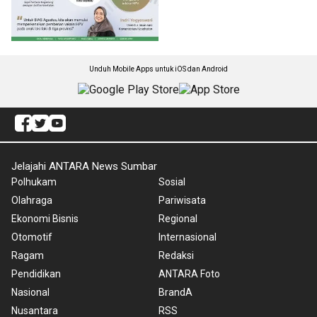
Unduh Mobile Apps untuk iOS dan Android
Jelajahi ANTARA News Sumbar
Polhukam
Sosial
Olahraga
Pariwisata
Ekonomi Bisnis
Regional
Otomotif
Internasional
Ragam
Redaksi
Pendidikan
ANTARA Foto
Nasional
BrandA
Nusantara
RSS