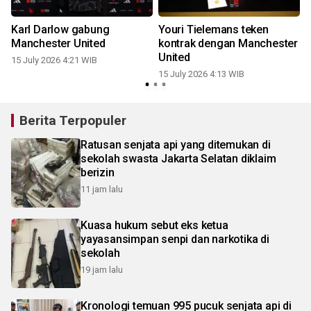
Karl Darlow gabung
Youri Tielemans teken
Manchester United
kontrak dengan Manchester
United
15 July 2026 4:21 WIB
15 July 2026 4:13 WIB
0
Berita Terpopuler
Ratusan senjata api yang ditemukan di
sekolah swasta Jakarta Selatan diklaim
berizin
11 jam lalu
Kuasa hukum sebut eks ketua
yayasansimpan senpi dan narkotika di
sekolah
19 jam lalu
Kronologi temuan 995 pucuk senjata api di