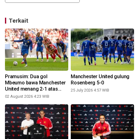
Terkait
g
Pramusim: Dua gol
Manchester United gulung
Mbeumo bawa Manchester
Rosenberg 5-0
United menang 2-1 atas
25 July 2026 4:57 WIB
Atletico Madrid
02 August 2026 4:23 WIB
1