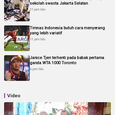
sekolah swasta Jakarta Selatan
21 jam lalu
Timnas Indonesia butuh cara menyerang
yang lebih variatif
11 jam lalu
Janice Tjen terhenti pada babak pertama
ganda WTA 1000 Toronto
6 jam lalu
Video