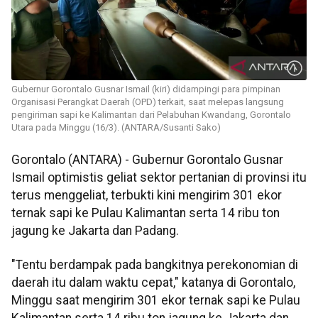
Gubernur Gorontalo Gusnar Ismail (kiri) didampingi para pimpinan
Organisasi Perangkat Daerah (OPD) terkait, saat melepas langsung
pengiriman sapi ke Kalimantan dari Pelabuhan Kwandang, Gorontalo
Utara pada Minggu (16/3). (ANTARA/Susanti Sako)
Gorontalo (ANTARA) - Gubernur Gorontalo Gusnar
Ismail optimistis geliat sektor pertanian di provinsi itu
terus menggeliat, terbukti kini mengirim 301 ekor
ternak sapi ke Pulau Kalimantan serta 14 ribu ton
jagung ke Jakarta dan Padang.
"Tentu berdampak pada bangkitnya perekonomian di
daerah itu dalam waktu cepat," katanya di Gorontalo,
Minggu saat mengirim 301 ekor ternak sapi ke Pulau
Kalimantan serta 14 ribu ton jagung ke Jakarta dan