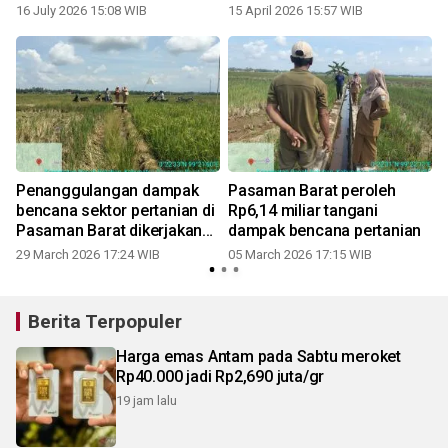
babak baru
peternakan senilai Rp23,9
16 July 2026 15:08 WIB
15 April 2026 15:57 WIB
miliar
Penanggulangan dampak
Pasaman Barat peroleh
bencana sektor pertanian di
Rp6,14 miliar tangani
Pasaman Barat dikerjakan
dampak bencana pertanian
secara swakelola
29 March 2026 17:24 WIB
05 March 2026 17:15 WIB
Berita Terpopuler
Harga emas Antam pada Sabtu meroket
Rp40.000 jadi Rp2,690 juta/gr
19 jam lalu