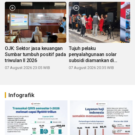
OJK: Sektor jasa keuangan
Tujuh pelaku
Sumbar tumbuh positif pada
penyalahgunaan solar
triwulan II 2026
subsidi diamankan di
Sumbar
07 August 2026 23:05 WIB
07 August 2026 20:35 WIB
Infografik