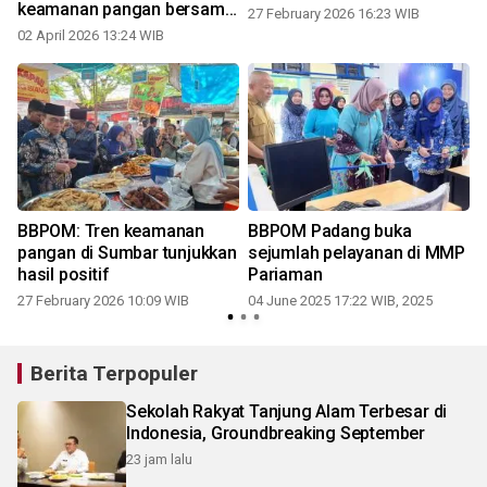
keamanan pangan bersama
27 February 2026 16:23 WIB
BBPOM
02 April 2026 13:24 WIB
BBPOM: Tren keamanan
BBPOM Padang buka
pangan di Sumbar tunjukkan
sejumlah pelayanan di MMP
hasil positif
Pariaman
27 February 2026 10:09 WIB
04 June 2025 17:22 WIB, 2025
2
Berita Terpopuler
Sekolah Rakyat Tanjung Alam Terbesar di
Indonesia, Groundbreaking September
23 jam lalu