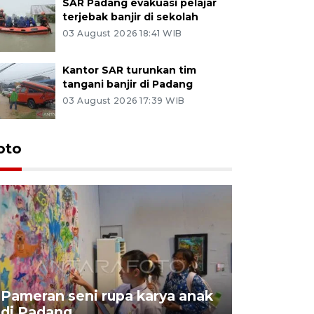
SAR Padang evakuasi pelajar
terjebak banjir di sekolah
03 August 2026 18:41 WIB
Kantor SAR turunkan tim
tangani banjir di Padang
03 August 2026 17:39 WIB
oto
Pameran seni rupa karya anak
Dampak b
di Padang
Padang