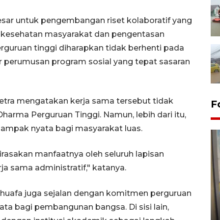
sar untuk pengembangan riset kolaboratif yang
t, kesehatan masyarakat dan pengentasan
erguruan tinggi diharapkan tidak berhenti pada
ar perumusan program sosial yang tepat sasaran
 Zetra mengatakan kerja sama tersebut tidak
F
arma Perguruan Tinggi. Namun, lebih dari itu,
dampak nyata bagi masyarakat luas.
dirasakan manfaatnya oleh seluruh lapisan
ja sama administratif," katanya.
huafa juga sejalan dengan komitmen perguruan
Penyelesaian pembentukan
Kopdes Merah Putih di
ata bagi pembangunan bangsa. Di sisi lain,
Sumbar