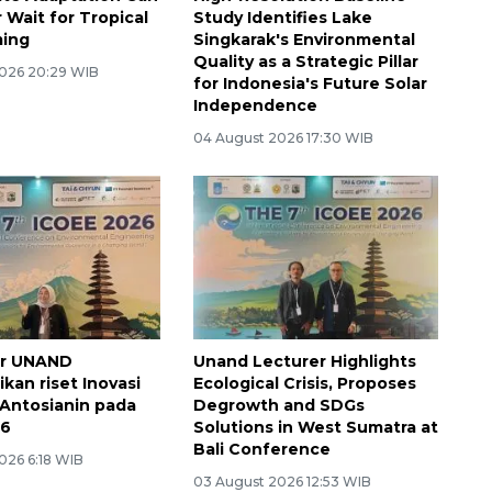
 Wait for Tropical
Study Identifies Lake
ming
Singkarak's Environmental
Quality as a Strategic Pillar
026 20:29 WIB
for Indonesia's Future Solar
Independence
04 August 2026 17:30 WIB
ar UNAND
Unand Lecturer Highlights
kan riset Inovasi
Ecological Crisis, Proposes
Antosianin pada
Degrowth and SDGs
26
Solutions in West Sumatra at
Bali Conference
026 6:18 WIB
03 August 2026 12:53 WIB