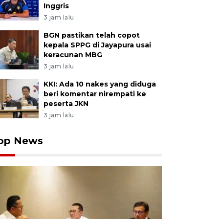
Inggris
3 jam lalu
BGN pastikan telah copot
kepala SPPG di Jayapura usai
keracunan MBG
3 jam lalu
KKI: Ada 10 nakes yang diduga
beri komentar nirempati ke
peserta JKN
3 jam lalu
op News