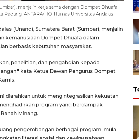
 (Sumbar), menjalin kerja sama dengan Dompet Dhuafa
Kota Padang. ANTARA/HO-Humas Universitas Andalas
alas (Unand), Sumatera Barat (Sumbar), menjalin
 dan kemanusiaan Dompet Dhuafa dalam
ian berbasis kebutuhan masyarakat.
kan, penelitian, dan pengabdian kepada
lapangan," kata Ketua Dewan Pengurus Dompet
Kamis.
T
ni diarahkan untuk mengintegrasikan kekuatan
m menghadirkan program yang berdampak
i Ranah Minang.
eluang pengembangan berbagai program, mulai
ingkatan literasi sosial dan kewirausahaan