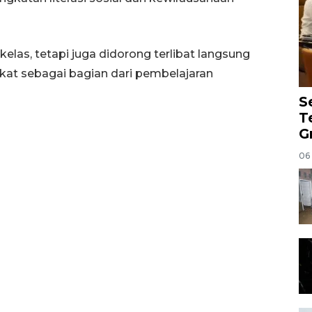
kelas, tetapi juga didorong terlibat langsung
t sebagai bagian dari pembelajaran
S
T
G
06