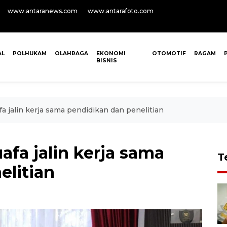
www.antaranews.com
www.antarafoto.com
AL
POLHUKAM
OLAHRAGA
EKONOMI
OTOMOTIF
RAGAM
BISNIS
jalin kerja sama pendidikan dan penelitian
a jalin kerja sama
T
elitian