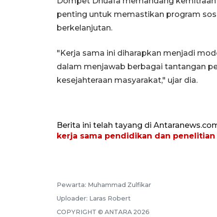
Dompet Dhuafa memandang kemitraan de
penting untuk memastikan program sosial 
berkelanjutan.
"Kerja sama ini diharapkan menjadi mod
dalam menjawab berbagai tantangan p
kesejahteraan masyarakat," ujar dia.
Berita ini telah tayang di Antaranews.co
kerja sama pendidikan dan penelitian
Pewarta:
Muhammad Zulfikar
Uploader:
Laras Robert
COPYRIGHT ©
ANTARA
2026