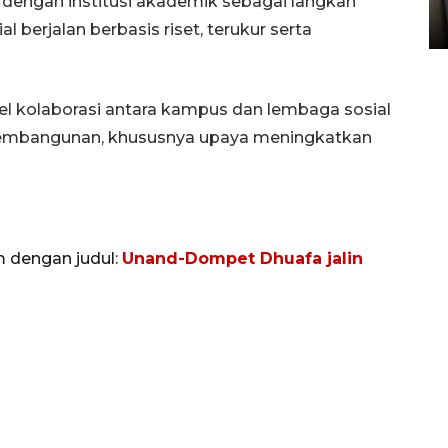
ngan institusi akademik sebagai langkah
05 August 2026 10:33 WIB
berjalan berbasis riset, terukur serta
el kolaborasi antara kampus dan lembaga sosial
embangunan, khususnya upaya meningkatkan
m dengan judul:
Unand-Dompet Dhuafa jalin