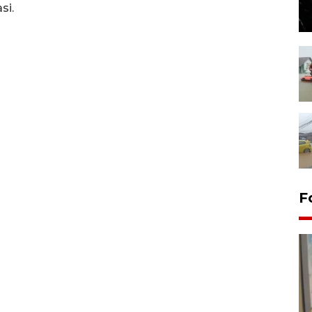
si.
F