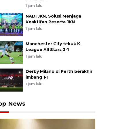
1 jam lalu
NADI JKN, Solusi Menjaga
Keaktifan Peserta JKN
1 jam lalu
Manchester City tekuk K-
League All Stars 3-1
1 jam lalu
Derby Milano di Perth berakhir
imbang 1-1
1 jam lalu
op News