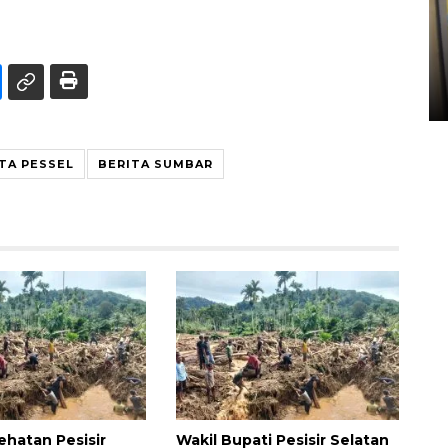
Penyelesaian pembentukan
Kopdes Merah Putih di
Sumbar
05 August 2026 10:33 WIB
TA PESSEL
BERITA SUMBAR
ehatan Pesisir
Wakil Bupati Pesisir Selatan