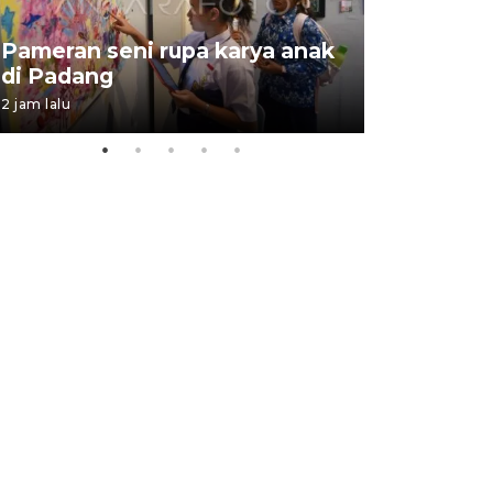
Pameran seni rupa karya anak
Dampak b
di Padang
Padang
2 jam lalu
05 August 202