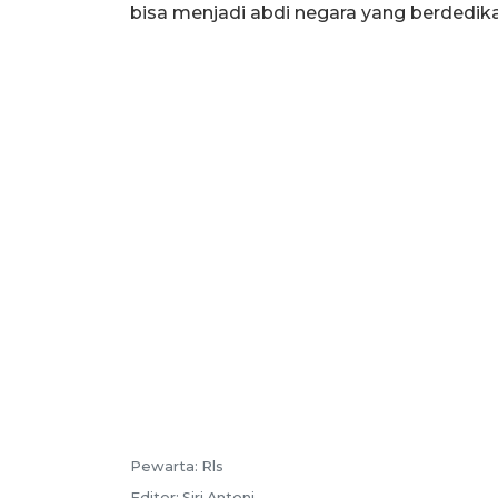
bisa menjadi abdi negara yang berdedika
Pewarta:
Rls
Editor:
Siri Antoni