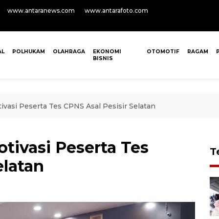
www.antaranews.com
www.antarafoto.com
AL
POLHUKAM
OLAHRAGA
EKONOMI
OTOMOTIF
RAGAM
BISNIS
ivasi Peserta Tes CPNS Asal Pesisir Selatan
otivasi Peserta Tes
T
elatan