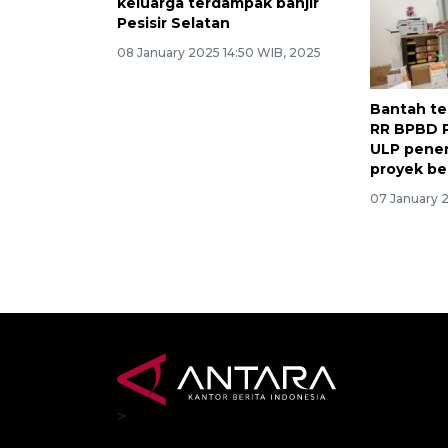
keluarga terdampak banjir
Pesisir Selatan
08 January 2025 14:50 WIB, 2025
Bantah te
RR BPBD Pe
ULP pene
proyek b
07 January 2
>