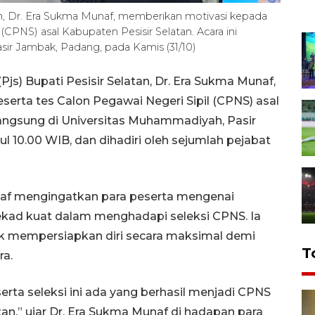
tan, Dr. Era Sukma Munaf, memberikan motivasi kepada
(CPNS) asal Kabupaten Pesisir Selatan. Acara ini
sir Jambak, Padang, pada Kamis (31/10)
js) Bupati Pesisir Selatan, Dr. Era Sukma Munaf,
erta tes Calon Pegawai Negeri Sipil (CPNS) asal
rlangsung di Universitas Muhammadiyah, Pasir
l 10.00 WIB, dan dihadiri oleh sejumlah pejabat
af mengingatkan para peserta mengenai
ekad kuat dalam menghadapi seleksi CPNS. Ia
uk mempersiapkan diri secara maksimal demi
T
ra.
rta seleksi ini ada yang berhasil menjadi CPNS
an,” ujar Dr. Era Sukma Munaf di hadapan para