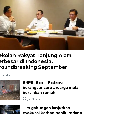
ekolah Rakyat Tanjung Alam
erbesar di Indonesia,
roundbreaking September
am lalu
BNPB: Banjir Padang
berangsur surut, warga mulai
bersihkan rumah
22 jam lalu
Tim gabungan lanjutkan
evakuasi korban banjir Padang