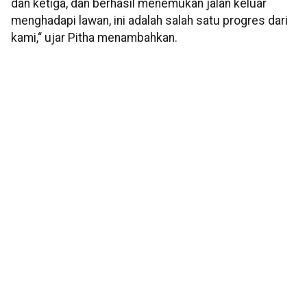
dan ketiga, dan berhasil menemukan jalan keluar
menghadapi lawan, ini adalah salah satu progres dari
kami,“ ujar Pitha menambahkan.