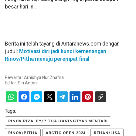
besar hari ini.
Berita ini telah tayang di Antaranews.com dengan
judul:
Motivasi diri jadi kunci kemenangan
Rinov/Pitha menuju perempat final
Pewarta : Arnidhya Nur Zhafira
Editor:
Siri Antoni
Tags:
RINOV RIVALDY/PITHA HANINGTYAS MENTARI
RINOV/PITHA
ARCTIC OPEN 2024
REHAN/LISA