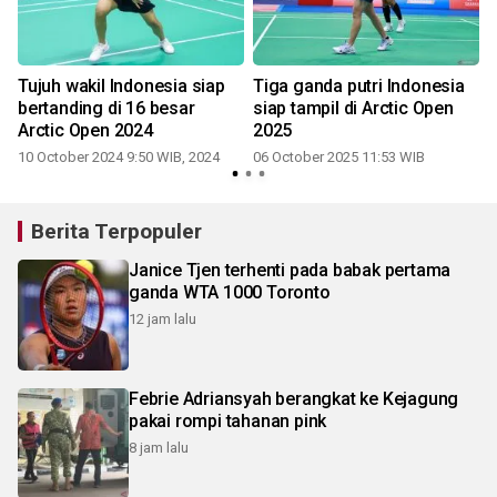
Tujuh wakil Indonesia siap
Tiga ganda putri Indonesia
bertanding di 16 besar
siap tampil di Arctic Open
Arctic Open 2024
2025
10 October 2024 9:50 WIB, 2024
06 October 2025 11:53 WIB
8
Berita Terpopuler
Janice Tjen terhenti pada babak pertama
ganda WTA 1000 Toronto
12 jam lalu
Febrie Adriansyah berangkat ke Kejagung
pakai rompi tahanan pink
8 jam lalu