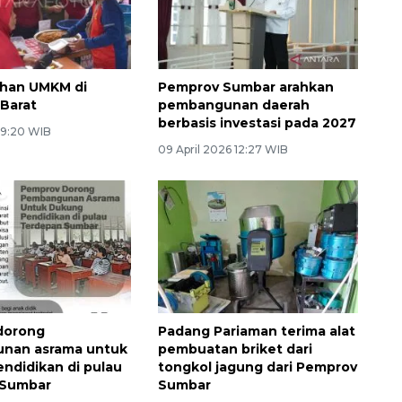
han UMKM di
Pemprov Sumbar arahkan
Barat
pembangunan daerah
berbasis investasi pada 2027
 9:20 WIB
09 April 2026 12:27 WIB
dorong
Padang Pariaman terima alat
nan asrama untuk
pembuatan briket dari
ndidikan di pulau
tongkol jagung dari Pemprov
 Sumbar
Sumbar