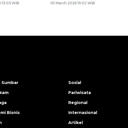
6 13:03 WIB
05 March 2026 19:02 WIB
a Sumbar
Sosial
ukam
Pariwisata
aga
Regional
mi Bisnis
Internasional
m
Artikel