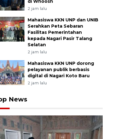
di Whoosh
2 jam lalu
Mahasiswa KKN UNP dan UNIB
Serahkan Peta Sebaran
Fasilitas Pemerintahan
kepada Nagari Pasir Talang
Selatan
2 jam lalu
Mahasiswa KKN UNP dorong
pelayanan publik berbasis
digital di Nagari Koto Baru
2 jam lalu
op News