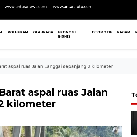
www.antaranews.com
www.antarafoto.com
AL
POLHUKAM
OLAHRAGA
EKONOMI
OTOMOTIF
RAGAM
BISNIS
at aspal ruas Jalan Langgai sepanjang 2 kilometer
arat aspal ruas Jalan
T
2 kilometer