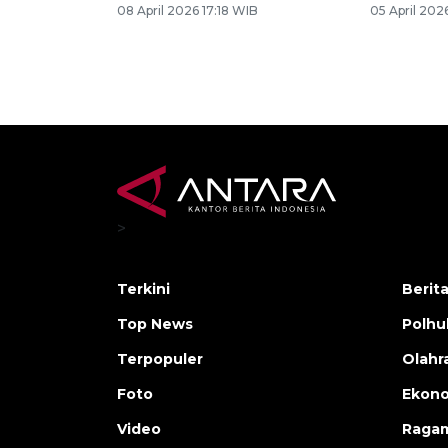
08 April 2026 17:18 WIB
05 April 202
>
Terkini
Berit
Top News
Polh
Terpopuler
Olahr
Foto
Ekono
Video
Raga