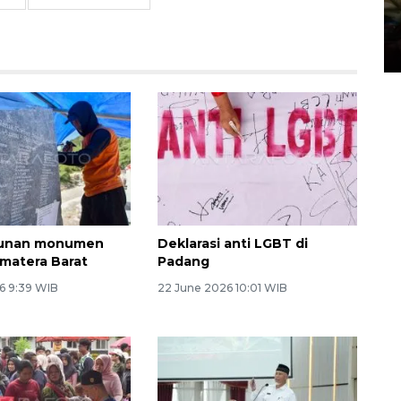
pembentukan wilayah
pertambangan rakyat
04 August 2026 12:49 WIB
unan monumen
Deklarasi anti LGBT di
matera Barat
Padang
6 9:39 WIB
22 June 2026 10:01 WIB