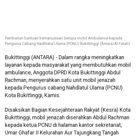
Pemberian bantuan kemanusiaan berupa mobil Ambulance kepada
Pengurus Cabang Nadhlatul Ulama (PCNU) Bukittinggi (Antara/Al Fatah)
Bukittinggi (ANTARA) - Dalam rangka meningkatkan
layanan kepada masyarakat yang membutuhkan mobil
ambulance, Anggota DPRD Kota Bukittinggi Abdul
Rachman, menyerahkan satu unit mobil jenazah
kepada Pengurus cabang Nahdlatul Ulama (PCNU)
Kota Bukittinggi, Kamis.
Disaksikan Bagian Kesejahteraan Rakyat (Kesra) Kota
Bukittinggi, mobil jenazah diserahkan Abdul Rachman
kepada ketua PCNU di halaman kantor sekretariat,
Umar Ghafar II Kelurahan Aur Tajungkang Tangah