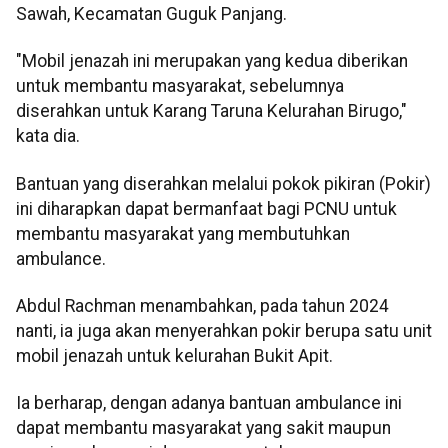
Sawah, Kecamatan Guguk Panjang.
"Mobil jenazah ini merupakan yang kedua diberikan
untuk membantu masyarakat, sebelumnya
diserahkan untuk Karang Taruna Kelurahan Birugo,"
kata dia.
Bantuan yang diserahkan melalui pokok pikiran (Pokir)
ini diharapkan dapat bermanfaat bagi PCNU untuk
membantu masyarakat yang membutuhkan
ambulance.
Abdul Rachman menambahkan, pada tahun 2024
nanti, ia juga akan menyerahkan pokir berupa satu unit
mobil jenazah untuk kelurahan Bukit Apit.
Ia berharap, dengan adanya bantuan ambulance ini
dapat membantu masyarakat yang sakit maupun