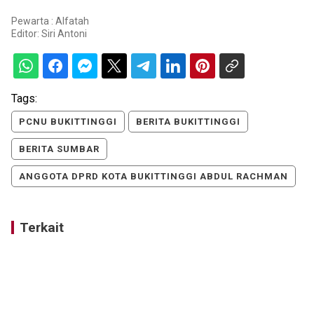
Pewarta : Alfatah
Editor:
Siri Antoni
Tags:
PCNU BUKITTINGGI
BERITA BUKITTINGGI
BERITA SUMBAR
ANGGOTA DPRD KOTA BUKITTINGGI ABDUL RACHMAN
Terkait