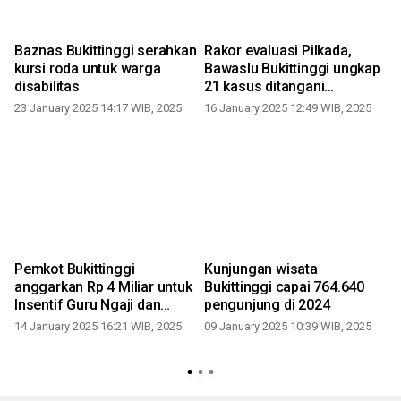
Baznas Bukittinggi serahkan
Rakor evaluasi Pilkada,
s
kursi roda untuk warga
Bawaslu Bukittinggi ungkap
disabilitas
21 kasus ditangani
profesional
23 January 2025 14:17 WIB, 2025
16 January 2025 12:49 WIB, 2025
Pemkot Bukittinggi
Kunjungan wisata
anggarkan Rp 4 Miliar untuk
Bukittinggi capai 764.640
Insentif Guru Ngaji dan
pengunjung di 2024
Marbot
14 January 2025 16:21 WIB, 2025
09 January 2025 10:39 WIB, 2025