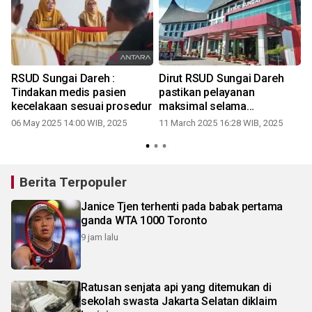
RSUD Sungai Dareh :
Dirut RSUD Sungai Dareh
Tindakan medis pasien
pastikan pelayanan
kecelakaan sesuai prosedur
maksimal selama
Ramadhan
06 May 2025 14:00 WIB, 2025
11 March 2025 16:28 WIB, 2025
Berita Terpopuler
Janice Tjen terhenti pada babak pertama
ganda WTA 1000 Toronto
9 jam lalu
Ratusan senjata api yang ditemukan di
sekolah swasta Jakarta Selatan diklaim