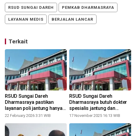
RSUD SUNGAI DAREH
PEMKAB DHARMASRAYA
LAYANAN MEDIS
BERJALAN LANCAR
Terkait
RSUD Sungai Dareh
RSUD Sungai Dareh
Dharmasraya pastikan
Dharmasraya butuh dokter
layanan poli jantung hanya
spesialis jantung dan
tutup sementara, April
urologi
22 February 2026 3:31 WIB
17 November 2025 16:13 WIB
kembali normal