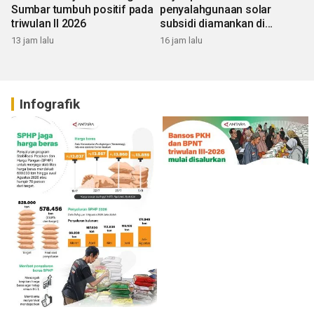
Sumbar tumbuh positif pada
penyalahgunaan solar
triwulan II 2026
subsidi diamankan di
Sumbar
13 jam lalu
16 jam lalu
Infografik