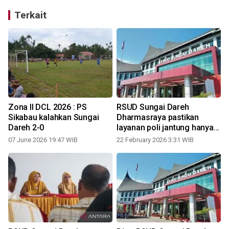
Terkait
Zona II DCL 2026 : PS
RSUD Sungai Dareh
Sikabau kalahkan Sungai
Dharmasraya pastikan
Dareh 2-0
layanan poli jantung hanya
tutup sementara, April
07 June 2026 19:47 WIB
22 February 2026 3:31 WIB
kembali normal