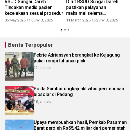
RSUD Sungai Dareh :
Dirut RSUD Sungai Dareh
Tindakan medis pasien
pastikan pelayanan
kecelakaan sesuai prosedur
maksimal selama
Ramadhan
06 May 2025 14:00 WIB, 2025
11 March 2025 16:28 WIB, 2025
Berita Terpopuler
Febrie Adriansyah berangkat ke Kejagung
pakai rompi tahanan pink
22 jam lalu
Polda Sumbar ungkap aktivitas penimbunan
biosolar di Padang
18 jam lalu
Upaya membuahkan hasil, Pemkab Pasaman
Barat peroleh Rp55,42 miliar dari pemerintah