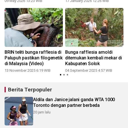
09 May 2026 13:23 WIB
17 January 2026 12:26 WIB
2
BRIN teliti bunga rafflesia di
Bunga rafflesia arnoldi
Palupuh pastikan filogenetik
ditemukan kembali mekar di
di Malaysia (Video)
Kabupaten Solok
13 November 2025 6:19 WIB
04 September 2025 4:57 WIB
2
Berita Terpopuler
Aldila dan Janice jalani ganda WTA 1000
Toronto dengan partner berbeda
20 jam lalu