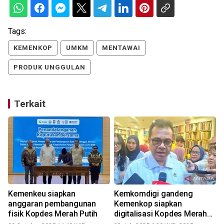
Tags:
KEMENKOP
UMKM
MENTAWAI
PRODUK UNGGULAN
Terkait
Kemenkeu siapkan
Kemkomdigi gandeng
anggaran pembangunan
Kemenkop siapkan
fisik Kopdes Merah Putih
digitalisasi Kopdes Merah
Putih