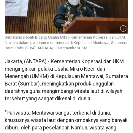
Sekretaris Deputi Bidang Usaha Mikro Kementerian Koperasi dan UKM
Novieta dalam pelatihan e-commerce di Kepulauan Mentawai, Sumatera
Barat, Rabu (20/4). ANTARA/HO-KemenkopUKM
Jakarta, (ANTARA) - Kementerian Koperasi dan UKM
menginginkan pelaku Usaha Mikro Kecil dan
Menengah (UMKM) di Kepulauan Mentawai, Sumatera
Barat (Sumbar), meningkatkan produk unggulan
daerahnya guna mengimbangi wisata laut di wilayah
tersebut yang sangat dikenal di dunia.
“Pariwisata Mentawai sangat terkenal di dunia,
khususnya wisata laut dengan ombaknya yang banyak
diburu oleh para peselancar. Namun, wisata yang