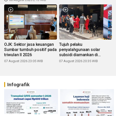
OJK: Sektor jasa keuangan
Tujuh pelaku
Sumbar tumbuh positif pada
penyalahgunaan solar
triwulan II 2026
subsidi diamankan di
Sumbar
07 August 2026 23:05 WIB
07 August 2026 20:35 WIB
Infografik