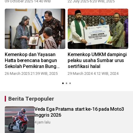
09 October 2025 14:40 WIB
22 July 2025 6:20 WIB, 2025
Kemenkop dan Yayasan
Kemenkop UMKM dampingi
n
Hatta berencana bangun
pelaku usaha Sumbar urus
i
Sekolah Pemikiran Bung
sertifikasi halal
t
Hatta
26 March 2025 21:39 WIB, 2025
29 March 2024 4:12 WIB, 2024
Berita Terpopuler
Veda Ega Pratama start ke-16 pada Moto3
Inggris 2026
4 jam lalu