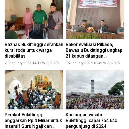
Baznas Bukittinggi serahkan
Rakor evaluasi Pilkada,
s
kursi roda untuk warga
Bawaslu Bukittinggi ungkap
disabilitas
21 kasus ditangani
profesional
23 January 2025 14:17 WIB, 2025
16 January 2025 12:49 WIB, 2025
Pemkot Bukittinggi
Kunjungan wisata
anggarkan Rp 4 Miliar untuk
Bukittinggi capai 764.640
Insentif Guru Ngaji dan
pengunjung di 2024