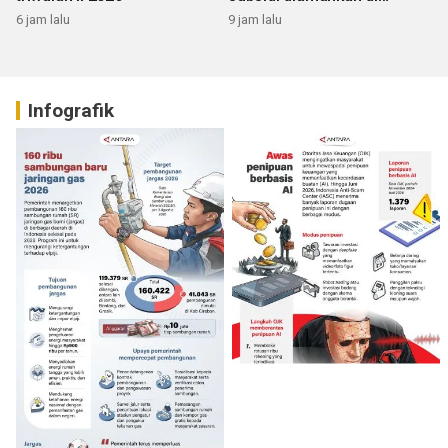
Sumbar
6 jam lalu
9 jam lalu
Infografik