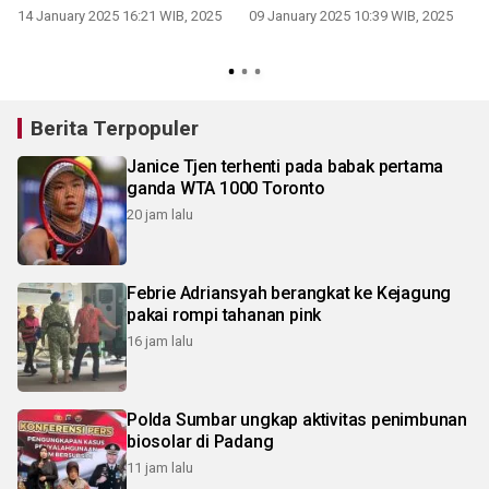
Marbot
14 January 2025 16:21 WIB, 2025
09 January 2025 10:39 WIB, 2025
Berita Terpopuler
Janice Tjen terhenti pada babak pertama
ganda WTA 1000 Toronto
20 jam lalu
Febrie Adriansyah berangkat ke Kejagung
pakai rompi tahanan pink
16 jam lalu
Polda Sumbar ungkap aktivitas penimbunan
biosolar di Padang
11 jam lalu