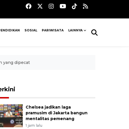
PENDIDIKAN
SOSIAL
PARIWISATA
LAINNYA
h yang dipecat
erkini
Chelsea jadikan laga
pramusim di Jakarta bangun
mentalitas pemenang
1 jam lalu