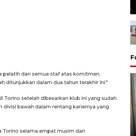
F
 pelatih dan semua staf atas komitmen,
h ditunjukkan dalam dua tahun terakhir ini."
i Torino setelah dibesarkan klub ini yang sudah
tim divisi bawah dalam rentang kariernya yang
Penyelesaian pembentukan
Kopdes Merah Putih di
Sumbar
da Torino selama empat musim dan
05 August 2026 10:33 WIB