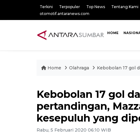
Terkini
Terpopuler
Top News
Tentang Kami
otomotif.antaranews.com
HOME
NASION
Home
Olahraga
Kebobolan 17 gol d
Kebobolan 17 gol d
pertandingan, Mazza
kesepuluh yang dip
Rabu, 5 Februari 2020 06:10 WIB