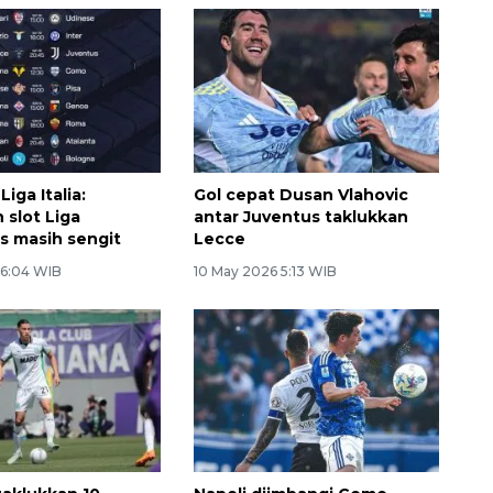
iga Italia:
Gol cepat Dusan Vlahovic
 slot Liga
antar Juventus taklukkan
 masih sengit
Lecce
16:04 WIB
10 May 2026 5:13 WIB