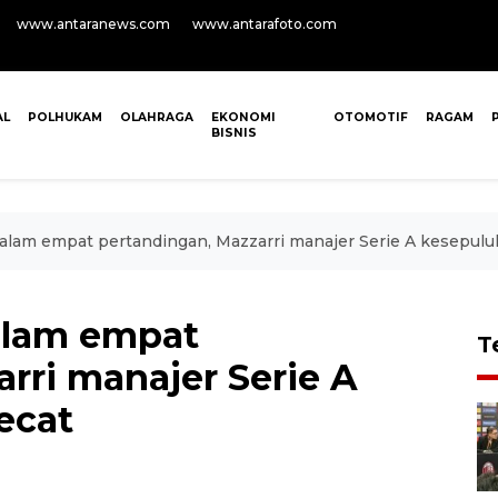
www.antaranews.com
www.antarafoto.com
AL
POLHUKAM
OLAHRAGA
EKONOMI
OTOMOTIF
RAGAM
BISNIS
alam empat pertandingan, Mazzarri manajer Serie A kesepulu
alam empat
T
rri manajer Serie A
ecat