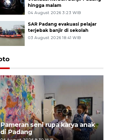
hingga malam
04 August 2026 3:23 WIB
SAR Padang evakuasi pelajar
terjebak banjir di sekolah
03 August 2026 18:41 WIB
oto
Pameran seni rupa karya anak
Dampak b
di Padang
Padang
06 August 2026 9:30 WIB
05 August 202