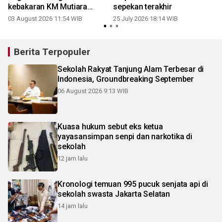
t
kebakaran KM Mutiara
sepekan terakhir
Sentosa
03 August 2026 11:54 WIB
25 July 2026 18:14 WIB
1
Berita Terpopuler
Sekolah Rakyat Tanjung Alam Terbesar di
Indonesia, Groundbreaking September
06 August 2026 9:13 WIB
Kuasa hukum sebut eks ketua
yayasansimpan senpi dan narkotika di
sekolah
12 jam lalu
Kronologi temuan 995 pucuk senjata api di
sekolah swasta Jakarta Selatan
14 jam lalu