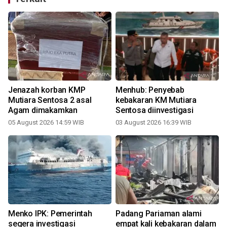
Jenazah korban KMP
Menhub: Penyebab
Mutiara Sentosa 2 asal
kebakaran KM Mutiara
Agam dimakamkan
Sentosa diinvestigasi
05 August 2026 14:59 WIB
03 August 2026 16:39 WIB
2
Menko IPK: Pemerintah
Padang Pariaman alami
segera investigasi
empat kali kebakaran dalam