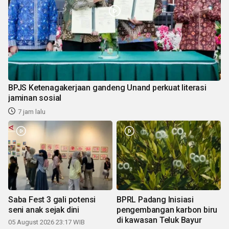
BPJS Ketenagakerjaan gandeng Unand perkuat literasi
jaminan sosial
7 jam lalu
Saba Fest 3 gali potensi
BPRL Padang Inisiasi
seni anak sejak dini
pengembangan karbon biru
di kawasan Teluk Bayur
05 August 2026 23:17 WIB