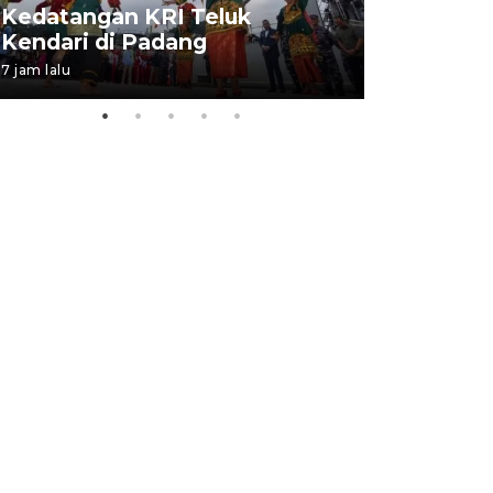
Kedatangan KRI Teluk
Pameran 
Kendari di Padang
di Padan
7 jam lalu
06 August 202