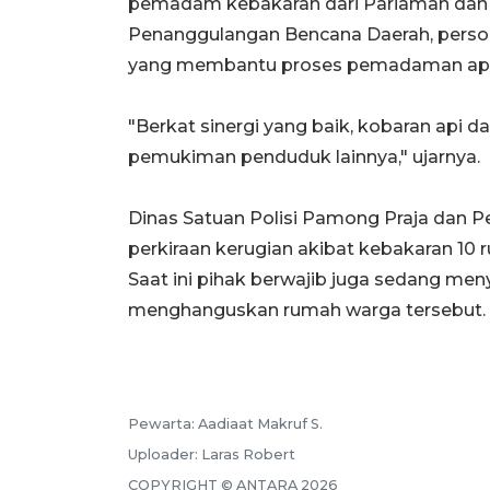
pemadam kebakaran dari Pariaman dan
Penanggulangan Bencana Daerah, persone
yang membantu proses pemadaman api
"Berkat sinergi yang baik, kobaran api d
pemukiman penduduk lainnya," ujarnya.
Dinas Satuan Polisi Pamong Praja dan 
perkiraan kerugian akibat kebakaran 10 
Saat ini pihak berwajib juga sedang me
menghanguskan rumah warga tersebut.
Pewarta:
Aadiaat Makruf S.
Uploader:
Laras Robert
COPYRIGHT ©
ANTARA
2026