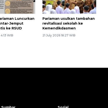
ariaman Luncurkan
Pariaman usulkan tambahan
Antar-Jemput
revitalisasi sekolah ke
atis ke RSUD
Kemendikdasmen
 4:13 WIB
21 July 2026 18:27 WIB
a Sumbar
Sosial