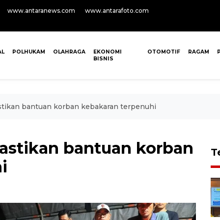
www.antaranews.com
www.antarafoto.com
AL
POLHUKAM
OLAHRAGA
EKONOMI
OTOMOTIF
RAGAM
BISNIS
tikan bantuan korban kebakaran terpenuhi
astikan bantuan korban
T
i