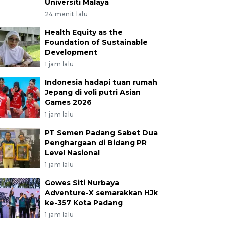
Universiti Malaya
24 menit lalu
Health Equity as the
Foundation of Sustainable
Development
1 jam lalu
Indonesia hadapi tuan rumah
Jepang di voli putri Asian
Games 2026
1 jam lalu
PT Semen Padang Sabet Dua
Penghargaan di Bidang PR
Level Nasional
1 jam lalu
Gowes Siti Nurbaya
Adventure-X semarakkan HJk
ke-357 Kota Padang
1 jam lalu