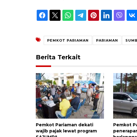
PEMKOT PARIAMAN
PARIAMAN
SUM
Berita Terkait
Pemkot Pariaman dekati
Pemkot Pa
wajib pajak lewat program
penerapan
SAJUMPA
berlangg