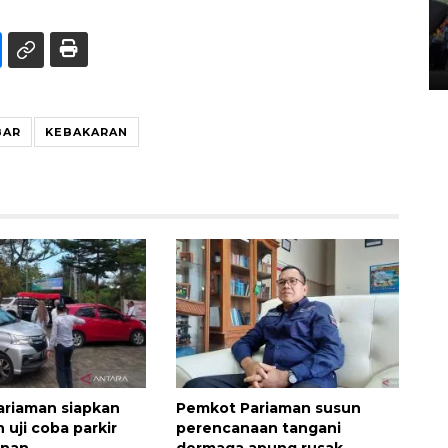
Penggantian konstruksi jalan
Lintas Sumatera di Sumbar
05 August 2026 10:35 WIB
BAR
KEBAKARAN
riaman siapkan
Pemkot Pariaman susun
 uji coba parkir
perencanaan tangani
anan
dermaga apung rusak