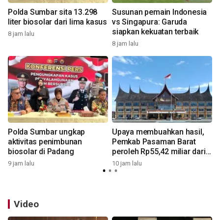
Polda Sumbar sita 13.298
Susunan pemain Indonesia
n
liter biosolar dari lima kasus
vs Singapura: Garuda
siapkan kekuatan terbaik
8 jam lalu
8 jam lalu
1
Polda Sumbar ungkap
Upaya membuahkan hasil,
aktivitas penimbunan
Pemkab Pasaman Barat
biosolar di Padang
peroleh Rp55,42 miliar dari
pemerintah pusat untuk
9 jam lalu
10 jam lalu
1
tambahan penggajian ASN
Video