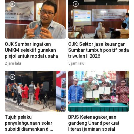
OJK Sumbar ingatkan
OJK: Sektor jasa keuangan
UMKM selektif gunakan
Sumbar tumbuh positif pada
pinjol untuk modal usaha
triwulan II 2026
2 jam lalu
5 jam lalu
Tujuh pelaku
BPJS Ketenagakerjaan
penyalahgunaan solar
gandeng Unand perkuat
subsidi diamankan di
literasi jaminan sosial