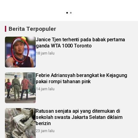
Berita Terpopuler
Janice Tjen terhenti pada babak pertama
ganda WTA 1000 Toronto
18 jam lalu
Febrie Adriansyah berangkat ke Kejagung
pakai rompi tahanan pink
14 jam lalu
Ratusan senjata api yang ditemukan di
sekolah swasta Jakarta Selatan diklaim
berizin
23 jam lalu