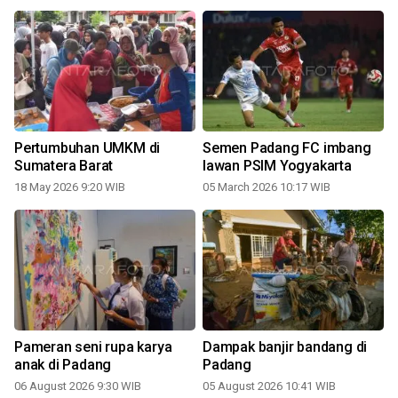
Pertumbuhan UMKM di
Semen Padang FC imbang
Sumatera Barat
lawan PSIM Yogyakarta
18 May 2026 9:20 WIB
05 March 2026 10:17 WIB
Pameran seni rupa karya
Dampak banjir bandang di
anak di Padang
Padang
06 August 2026 9:30 WIB
05 August 2026 10:41 WIB