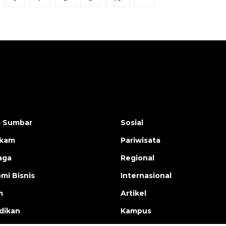
a Sumbar
Sosial
ukam
Pariwisata
aga
Regional
mi Bisnis
Internasional
m
Artikel
dikan
Kampus