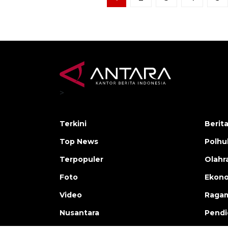
>
Terkini
Berit
Top News
Polh
Terpopuler
Olahr
Foto
Ekono
Video
Raga
Nusantara
Pendi