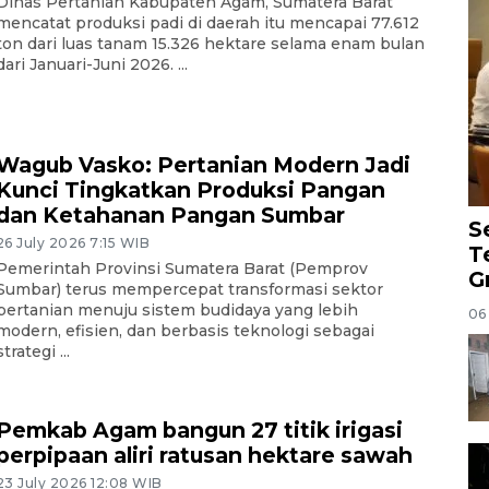
Dinas Pertanian Kabupaten Agam, Sumatera Barat
mencatat produksi padi di daerah itu mencapai 77.612
ton dari luas tanam 15.326 hektare selama enam bulan
dari Januari-Juni 2026. ...
Wagub Vasko: Pertanian Modern Jadi
Kunci Tingkatkan Produksi Pangan
dan Ketahanan Pangan Sumbar
S
26 July 2026 7:15 WIB
T
Pemerintah Provinsi Sumatera Barat (Pemprov
G
Sumbar) terus mempercepat transformasi sektor
pertanian menuju sistem budidaya yang lebih
06
modern, efisien, dan berbasis teknologi sebagai
strategi ...
Pemkab Agam bangun 27 titik irigasi
perpipaan aliri ratusan hektare sawah
23 July 2026 12:08 WIB