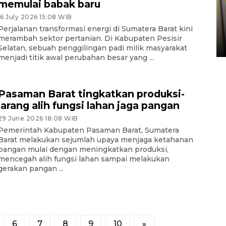
memulai babak baru
Penyelesaian pembentukan
16 July 2026 15:08 WIB
Kopdes Merah Putih di
Perjalanan transformasi energi di Sumatera Barat kini
Sumbar
merambah sektor pertanian. Di Kabupaten Pesisir
05 August 2026 10:33 WIB
Selatan, sebuah penggilingan padi milik masyarakat
menjadi titik awal perubahan besar yang ...
Pasaman Barat tingkatkan produksi-
larang alih fungsi lahan jaga pangan
29 June 2026 18:08 WIB
Pemerintah Kabupaten Pasaman Barat, Sumatera
Barat melakukan sejumlah upaya menjaga ketahanan
pangan mulai dengan meningkatkan produksi,
mencegah alih fungsi lahan sampai melakukan
gerakan pangan ...
6
7
8
9
10
»