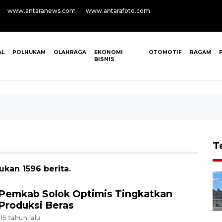
www.antaranews.com
www.antarafoto.com
AL
POLHUKAM
OLAHRAGA
EKONOMI
OTOMOTIF
RAGAM
BISNIS
T
kan 1596 berita.
Pemkab Solok Optimis Tingkatkan
Produksi Beras
-15 tahun lalu