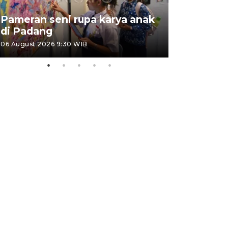
Pameran seni rupa karya anak
Dampak b
di Padang
Padang
06 August 2026 9:30 WIB
05 August 202