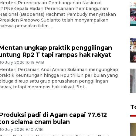
Menteri Perencanaan Pembangunan Nasional
(PPN)/Kepala Badan Perencanaan Pembangunan
Nasional (Bappenas) Rachmat Pambudy menyatakan
Presiden Prabowo Subianto telah menyampaikan
bahwa persoalan iklim ...
Mentan ungkap praktik penggilingan
untung Rp2 T tapi rampas hak rakyat
30 July 2026 10:18 WIB
Menteri Pertanian Andi Amran Sulaiman mengungkap
praktik keuntungan hingga Rp2 triliun per bulan yang
diduga diraup satu grup perusahaan penggilingan
beras, tetapi merampas hak rakyat. "Ini ...
T
Produksi padi di Agam capai 77.612
ton selama enam bulan
30 July 2026 9:10 WIB