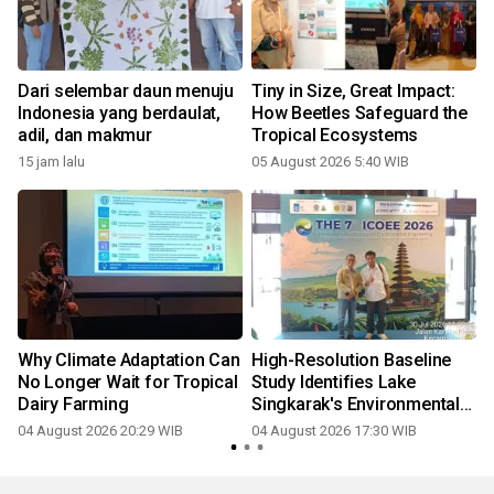
Dari selembar daun menuju
Tiny in Size, Great Impact:
Indonesia yang berdaulat,
How Beetles Safeguard the
adil, dan makmur
Tropical Ecosystems
15 jam lalu
05 August 2026 5:40 WIB
Why Climate Adaptation Can
High-Resolution Baseline
No Longer Wait for Tropical
Study Identifies Lake
r
Dairy Farming
Singkarak's Environmental
Quality as a Strategic Pillar
04 August 2026 20:29 WIB
04 August 2026 17:30 WIB
p
for Indonesia's Future Solar
Independence