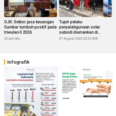
OJK: Sektor jasa keuangan
Tujuh pelaku
Sumbar tumbuh positif pada
penyalahgunaan solar
triwulan II 2026
subsidi diamankan di
Sumbar
23 jam lalu
07 August 2026 20:35 WIB
Infografik