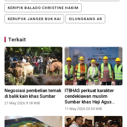
KERIPIK BALADO CHRISTINE HAKIM
KERUPUK JANGEK BUK KAI
SILUNGKANG AR
Terkait
Negosiasi pembelian ternak
ITBHAS perkuat karakter
di balik kain khas Sumbar
cendekiawan muslim
Sumbar khas Haji Agus
21 May 2026 9:18 WIB
Salim
11 May 2026 20:34 WIB