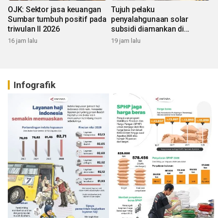
OJK: Sektor jasa keuangan
Tujuh pelaku
Sumbar tumbuh positif pada
penyalahgunaan solar
triwulan II 2026
subsidi diamankan di
Sumbar
16 jam lalu
19 jam lalu
Infografik