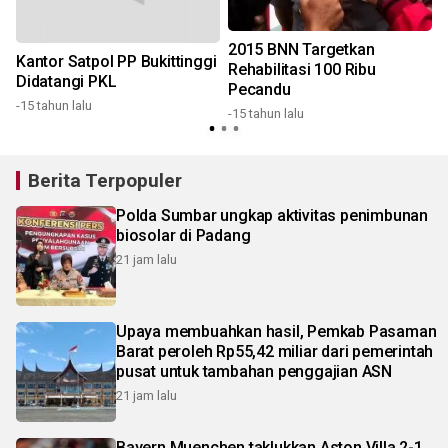
2015 BNN Targetkan
Kantor Satpol PP Bukittinggi
Rehabilitasi 100 Ribu
Didatangi PKL
Pecandu
-
-15 tahun lalu
-15 tahun lalu
Berita Terpopuler
Polda Sumbar ungkap aktivitas penimbunan
biosolar di Padang
21 jam lalu
Upaya membuahkan hasil, Pemkab Pasaman
Barat peroleh Rp55,42 miliar dari pemerintah
pusat untuk tambahan penggajian ASN
21 jam lalu
Bayern Muenchen taklukkan Aston Villa 2-1