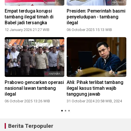
0
Empat terduga korupsi
Presiden: Pemerintah basmi
tambang ilegal timah di
penyeludupan - tambang
Babel jadi tersangka
ilegal
12 January 2026 21:27 WIB
06 October 2025 15:13 WIB
1
Prabowo gencarkan operasi
Ahli: Pihak terlibat tambang
nasional lawan tambang
ilegal kasus timah wajib
ilegal
tanggung jawab
06 October 2025 13:26 WIB
31 October 2024 20:58 WIB, 2024
Berita Terpopuler