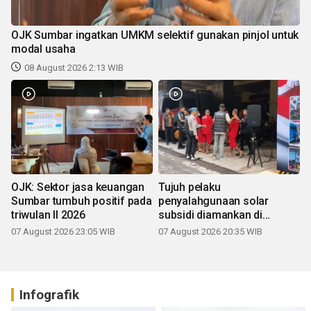
OJK Sumbar ingatkan UMKM selektif gunakan pinjol untuk
modal usaha
08 August 2026 2:13 WIB
OJK: Sektor jasa keuangan
Tujuh pelaku
Sumbar tumbuh positif pada
penyalahgunaan solar
triwulan II 2026
subsidi diamankan di
Sumbar
07 August 2026 23:05 WIB
07 August 2026 20:35 WIB
Infografik