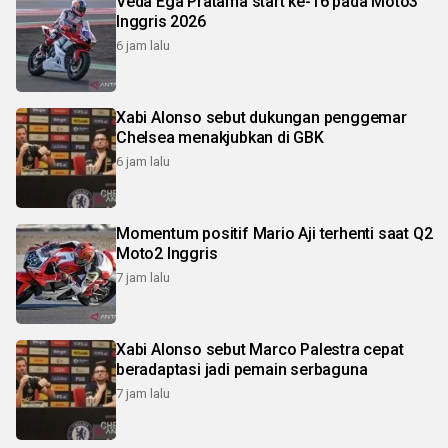
Veda Ega Pratama start ke-16 pada Moto3
Inggris 2026
6 jam lalu
Xabi Alonso sebut dukungan penggemar
Chelsea menakjubkan di GBK
6 jam lalu
Momentum positif Mario Aji terhenti saat Q2
Moto2 Inggris
7 jam lalu
Xabi Alonso sebut Marco Palestra cepat
beradaptasi jadi pemain serbaguna
7 jam lalu