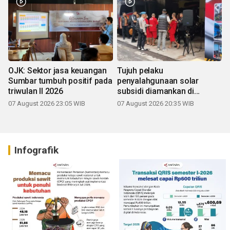
OJK: Sektor jasa keuangan
Tujuh pelaku
Sumbar tumbuh positif pada
penyalahgunaan solar
triwulan II 2026
subsidi diamankan di
Sumbar
07 August 2026 23:05 WIB
07 August 2026 20:35 WIB
Infografik