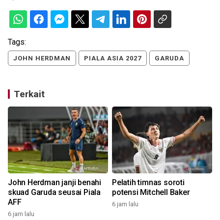
Tags:
JOHN HERDMAN
PIALA ASIA 2027
GARUDA
Terkait
John Herdman janji benahi
Pelatih timnas soroti
skuad Garuda seusai Piala
potensi Mitchell Baker
AFF
6 jam lalu
6 jam lalu