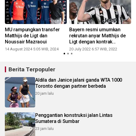
MU rampungkan transfer
Bayern resmi umumkan
Matthijs de Ligt dan
rekrutan anyar Matthijs de
Noussair Mazraoui
Ligt dengan kontrak
berdurasi lima tahun
14 August 2024 5:05 WIB, 2024
20 July 2022 6:57 WIB, 2022
Berita Terpopuler
Aldila dan Janice jalani ganda WTA 1000
Toronto dengan partner berbeda
20 jam lalu
Penggantian konstruksi jalan Lintas
Sumatera di Sumbar
23 jam lalu