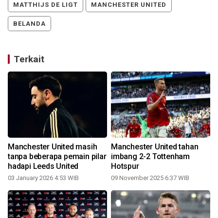
MATTHIJS DE LIGT
MANCHESTER UNITED
BELANDA
Terkait
Manchester United masih
Manchester United tahan
tanpa beberapa pemain pilar
imbang 2-2 Tottenham
hadapi Leeds United
Hotspur
03 January 2026 4:53 WIB
09 November 2025 6:37 WIB
2