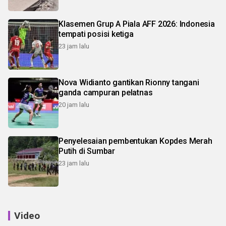
Klasemen Grup A Piala AFF 2026: Indonesia
tempati posisi ketiga
23 jam lalu
Nova Widianto gantikan Rionny tangani
ganda campuran pelatnas
20 jam lalu
Penyelesaian pembentukan Kopdes Merah
Putih di Sumbar
23 jam lalu
Video