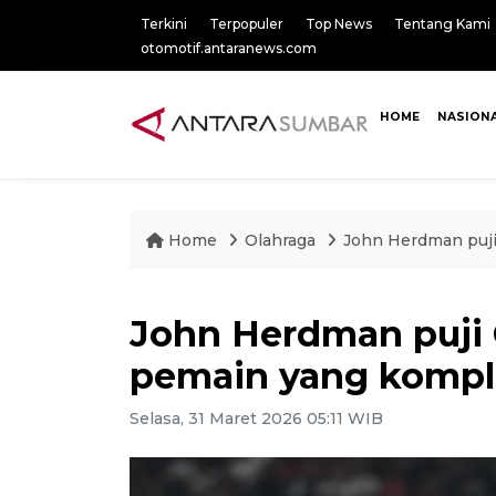
Terkini
Terpopuler
Top News
Tentang Kami
otomotif.antaranews.com
HOME
NASION
Home
Olahraga
John Herdman puji
John Herdman puji 
pemain yang kompl
Selasa, 31 Maret 2026 05:11 WIB