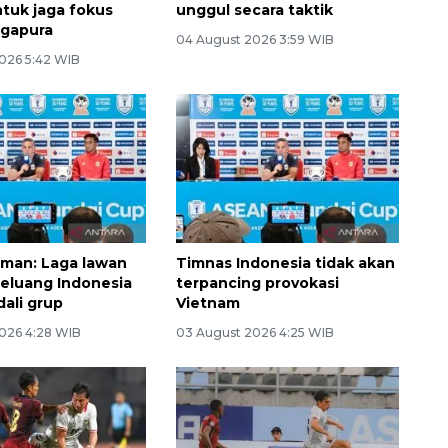
ntuk jaga fokus
unggul secara taktik
ngapura
04 August 2026 3:59 WIB
026 5:42 WIB
man: Laga lawan
Timnas Indonesia tidak akan
eluang Indonesia
terpancing provokasi
dali grup
Vietnam
026 4:28 WIB
03 August 2026 4:25 WIB