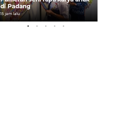
di Padang
Padang
15 jam lalu
05 August 202