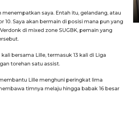
Sumbar
h menempatkan saya. Entah itu, gelandang, atau
05 August 2026 10:33 WIB
or 10. Saya akan bermain di posisi mana pun yang
ta Verdonk di mixed zone SUGBK, pemain yang
ersebut.
ali bersama Lille, termasuk 13 kali di Liga
ngan torehan satu assist.
i membantu Lille menghuni peringkat lima
 membawa timnya melaju hingga babak 16 besar