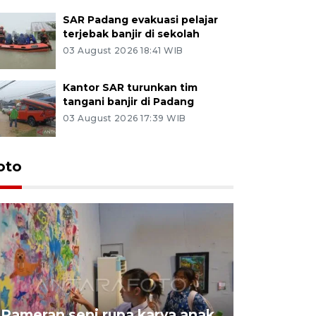
SAR Padang evakuasi pelajar
terjebak banjir di sekolah
03 August 2026 18:41 WIB
Kantor SAR turunkan tim
tangani banjir di Padang
03 August 2026 17:39 WIB
oto
Pameran seni rupa karya anak
Dampak b