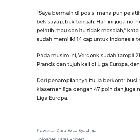
"Saya bermain di posisi mana pun pelati
bek sayap, bek tengah. Hari ini juga nom
pelatih mau dan itu tidak masalah," ka
sudah memiliki 14 cap untuk Indonesia t
Pada musim ini, Verdonk sudah tampil 21 k
Prancis dan tujuh kali di Liga Europa, de
Dari penampilannya itu, ia berkontribus
klasemen liga dengan 47 poin dan juga
Liga Europa.
Pewarta:
Zaro Ezza Syachniar
Uploader:
Laras Robert