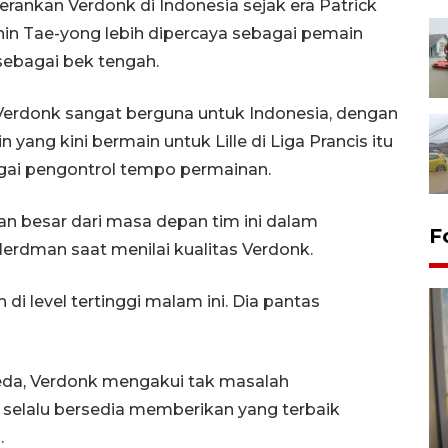
erankan Verdonk di Indonesia sejak era Patrick
Shin Tae-yong lebih dipercaya sebagai pemain
 sebagai bek tengah.
 Verdonk sangat berguna untuk Indonesia, dengan
ng kini bermain untuk Lille di Liga Prancis itu
agai pengontrol tempo permainan.
ian besar dari masa depan tim ini dalam
F
Herdman saat menilai kualitas Verdonk.
di level tertinggi malam ini. Dia pantas
eda, Verdonk mengakui tak masalah
n selalu bersedia memberikan yang terbaik
Penyelesaian pembentukan
.
Kopdes Merah Putih di