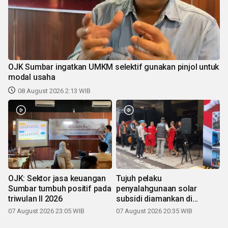
OJK Sumbar ingatkan UMKM selektif gunakan pinjol untuk
modal usaha
08 August 2026 2:13 WIB
OJK: Sektor jasa keuangan
Tujuh pelaku
Sumbar tumbuh positif pada
penyalahgunaan solar
triwulan II 2026
subsidi diamankan di
Sumbar
07 August 2026 23:05 WIB
07 August 2026 20:35 WIB