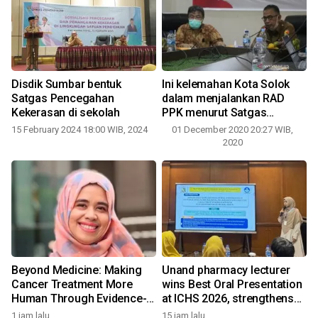
n
Disdik Sumbar bentuk
Ini kelemahan Kota Solok
l
Satgas Pencegahan
dalam menjalankan RAD
Kekerasan di sekolah
PPK menurut Satgas
Wilayah IX KPK RI
15 February 2024 18:00 WIB, 2024
01 December 2020 20:27 WIB,
1
2020
Beyond Medicine: Making
Unand pharmacy lecturer
Cancer Treatment More
wins Best Oral Presentation
Human Through Evidence-
at ICHS 2026, strengthens
1
Based Complementary Care
research collaboration with
1 jam lalu
15 jam lalu