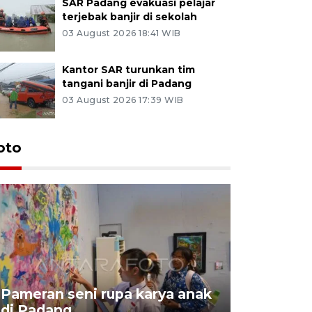
SAR Padang evakuasi pelajar
terjebak banjir di sekolah
03 August 2026 18:41 WIB
Kantor SAR turunkan tim
tangani banjir di Padang
03 August 2026 17:39 WIB
oto
Pameran seni rupa karya anak
Dampak b
di Padang
Padang