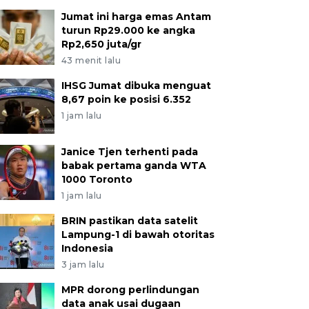
Jumat ini harga emas Antam
turun Rp29.000 ke angka
Rp2,650 juta/gr
43 menit lalu
IHSG Jumat dibuka menguat
8,67 poin ke posisi 6.352
1 jam lalu
Janice Tjen terhenti pada
babak pertama ganda WTA
1000 Toronto
1 jam lalu
BRIN pastikan data satelit
Lampung-1 di bawah otoritas
Indonesia
3 jam lalu
MPR dorong perlindungan
data anak usai dugaan