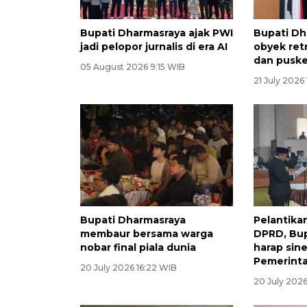
Bupati Dharmasraya ajak PWI
Bupati Dh
jadi pelopor jurnalis di era AI
obyek ret
dan pusk
05 August 2026 9:15 WIB
21 July 2026
Bupati Dharmasraya
Pelantik
membaur bersama warga
DPRD, Bup
nobar final piala dunia
harap sin
Pemerinta
20 July 2026 16:22 WIB
20 July 2026