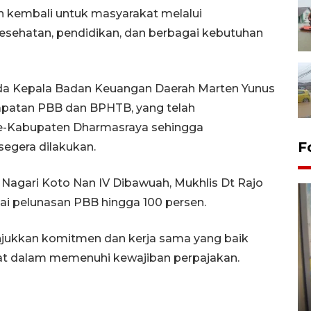
n kembali untuk masyarakat melalui
esehatan, pendidikan, dan berbagai kebutuhan
ada Kepala Badan Keuangan Daerah Marten Yunus
dapatan PBB dan BPHTB, yang telah
e-Kabupaten Dharmasraya sehingga
F
segera dilakukan.
 Nagari Koto Nan IV Dibawuah, Mukhlis Dt Rajo
i pelunasan PBB hingga 100 persen.
njukkan komitmen dan kerja sama yang baik
at dalam memenuhi kewajiban perpajakan.
Penyelesaian pembentukan
Kopdes Merah Putih di
Sumbar