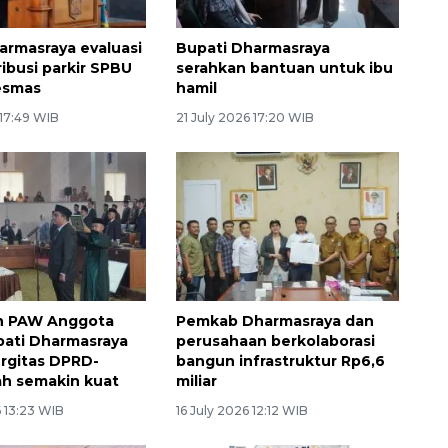
armasraya evaluasi
Bupati Dharmasraya
ribusi parkir SPBU
serahkan bantuan untuk ibu
esmas
hamil
 17:49 WIB
21 July 2026 17:20 WIB
an PAW Anggota
Pemkab Dharmasraya dan
ati Dharmasraya
perusahaan berkolaborasi
ergitas DPRD-
bangun infrastruktur Rp6,6
h semakin kuat
miliar
 13:23 WIB
16 July 2026 12:12 WIB