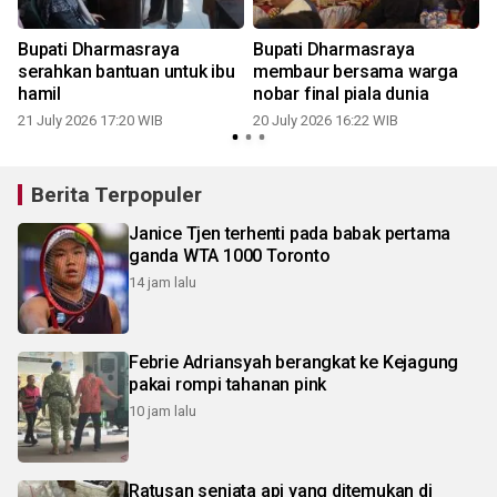
Bupati Dharmasraya
Bupati Dharmasraya
serahkan bantuan untuk ibu
membaur bersama warga
hamil
nobar final piala dunia
21 July 2026 17:20 WIB
20 July 2026 16:22 WIB
Berita Terpopuler
Janice Tjen terhenti pada babak pertama
ganda WTA 1000 Toronto
14 jam lalu
Febrie Adriansyah berangkat ke Kejagung
pakai rompi tahanan pink
10 jam lalu
Ratusan senjata api yang ditemukan di