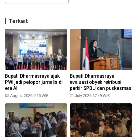
Terkait
Bupati Dharmasraya ajak
Bupati Dharmasraya
a
PWI jadi pelopor jurnalis di
evaluasi obyek retribusi
era AI
parkir SPBU dan puskesmas
05 August 2026 9:15 WIB
21 July 2026 17:49 WIB
2